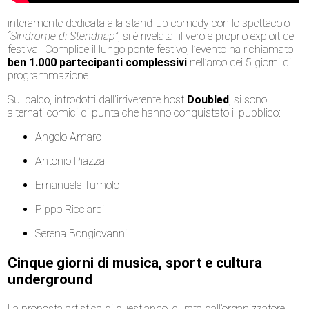
interamente dedicata alla stand-up comedy con lo spettacolo
“Sindrome di Stendhap”
, si è rivelata il vero e proprio exploit del
festival. Complice il lungo ponte festivo, l’evento ha richiamato
ben 1.000 partecipanti complessivi
nell’arco dei 5 giorni di
programmazione.
Sul palco, introdotti dall’irriverente host
Doubled
, si sono
alternati comici di punta che hanno conquistato il pubblico:
Angelo Amaro
Antonio Piazza
Emanuele Tumolo
Pippo Ricciardi
Serena Bongiovanni
Cinque giorni di musica, sport e cultura
underground
La proposta artistica di quest’anno, curata dall’organizzatore