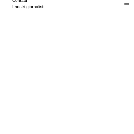
Contatti
I nostri giornalisti
I nostri eventi
Privacy
Contributi ricevuti
Pubblicità e annunci
Accessibilità