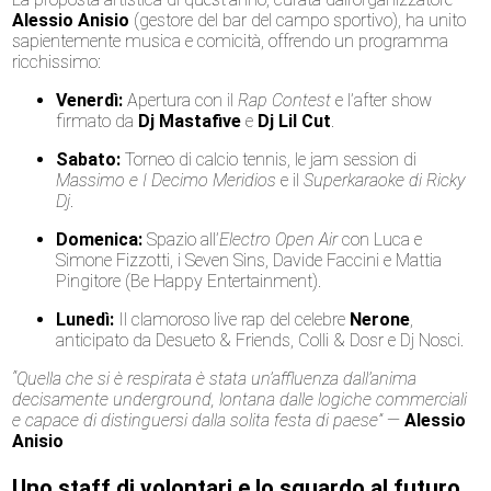
Alessio Anisio
(gestore del bar del campo sportivo), ha unito
sapientemente musica e comicità, offrendo un programma
ricchissimo:
Venerdì:
Apertura con il
Rap Contest
e l’after show
firmato da
Dj Mastafive
e
Dj Lil Cut
.
Sabato:
Torneo di calcio tennis, le jam session di
Massimo e I Decimo Meridios
e il
Superkaraoke di Ricky
Dj
.
Domenica:
Spazio all’
Electro Open Air
con Luca e
Simone Fizzotti, i Seven Sins, Davide Faccini e Mattia
Pingitore (Be Happy Entertainment).
Lunedì:
Il clamoroso live rap del celebre
Nerone
,
anticipato da Desueto & Friends, Colli & Dosr e Dj Nosci.
“Quella che si è respirata è stata un’affluenza dall’anima
decisamente underground, lontana dalle logiche commerciali
e capace di distinguersi dalla solita festa di paese”
—
Alessio
Anisio
Uno staff di volontari e lo sguardo al futuro