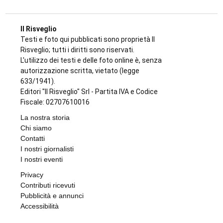
CRONACA
Ciclisti travolti a Lanzo: arrestato per
tentato omicidio il 73enne Giuseppe
Campagna. Spuntano le segnalazioni dei
lettori
di
Redazione
8 AGOSTO 2026