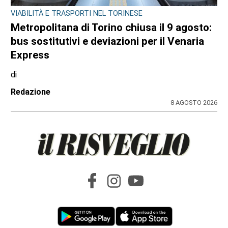
GIOVANI IN TV
Edoardo Colombatto da Varisella sbanca
La Ruota della Fortuna: orgoglio cittadino e
100 e lode
di
Angela Pastore
8 AGOSTO 2026