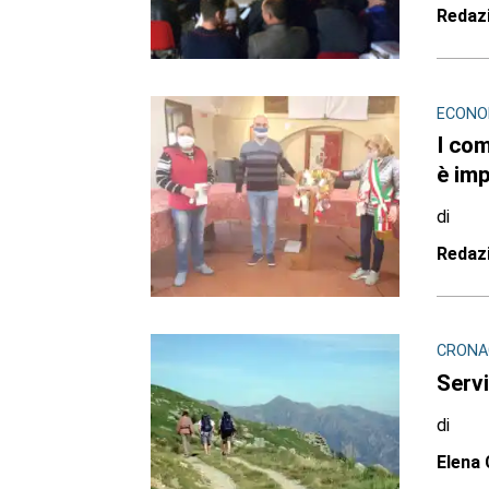
Redaz
ECONOM
I com
è imp
di
Redaz
CRONA
Servi
di
Elena 