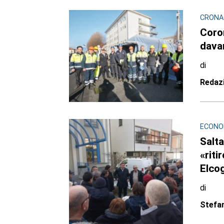
CRONAC
Coro
davan
di
Redaz
ECONOM
Salta
«riti
Elco
di
Stefa