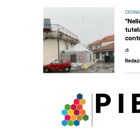
CRONAC
“Nell
tutel
contr
di
Redaz