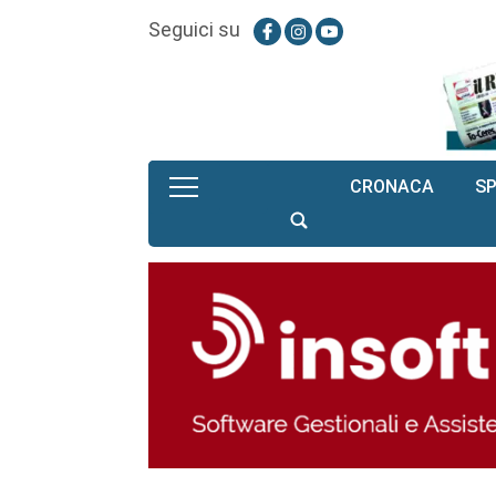
Seguici su
CRONACA
S