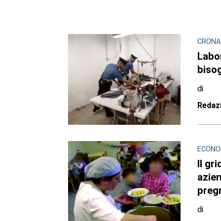
CRONAC
Labor
bisog
di
Redaz
ECONOM
ll gr
azien
pregr
di