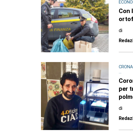
ECONOM
Con l
orto
di
Redaz
CRONAC
...
Coron
per t
polm
di
Redaz