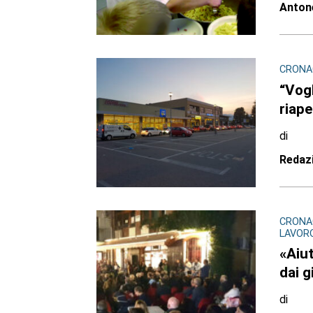
Antone
CRONAC
“Vogl
riape
di
Redaz
CRONA
LAVORO,
«Aiut
dai g
di