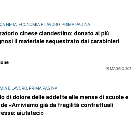
A NERA, ECONOMIA E LAVORO, PRIMA PAGINA
atorio cinese clandestino: donato ai più
nosi il materiale sequestrato dai carabinieri
ione
19 MAGGIO 20
IA E LAVORO, PRIMA PAGINA
ido di dolore delle addette alle mense di scuole e
de «Arriviamo già da fragilità contrattuali
esse: aiutateci»