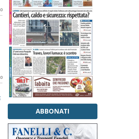
20
20
E
ABBONATI