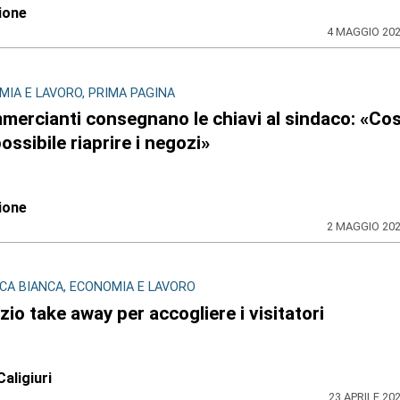
ione
4 MAGGIO 20
IA E LAVORO, PRIMA PAGINA
mercianti consegnano le chiavi al sindaco: «Cos
ossibile riaprire i negozi»
ione
2 MAGGIO 20
CA BIANCA, ECONOMIA E LAVORO
zio take away per accogliere i visitatori
Caligiuri
23 APRILE 20