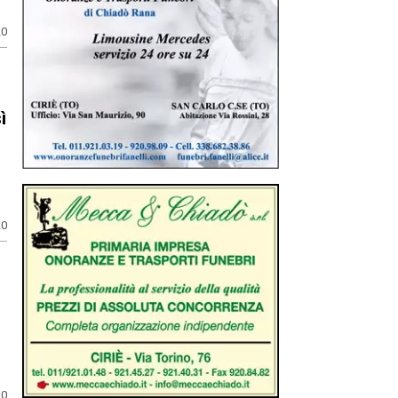
20
ì
20
20