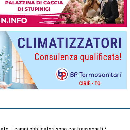
cato.
I campi obbligatori sono contrassegnati
*