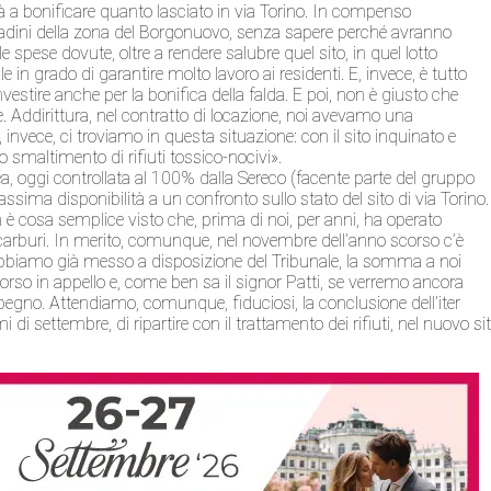
 a bonificare quanto lasciato in via Torino. In compenso
ttadini della zona del Borgonuovo, senza sapere perché avranno
le spese dovute, oltre a rendere salubre quel sito, in quel lotto
n grado di garantire molto lavoro ai residenti. E, invece, è tutto
estire anche per la bonifica della falda. E poi, non è giusto che
. Addirittura, nel contratto di locazione, noi avevamo una
invece, ci troviamo in questa situazione: con il sito inquinato e
lo smaltimento di rifiuti tossico-nocivi».
ea, oggi controllata al 100% dalla Sereco (facente parte del gruppo
sima disponibilità a un confronto sullo stato del sito di via Torino.
n è cosa semplice visto che, prima di noi, per anni, ha operato
ocarburi. In merito, comunque, nel novembre dell’anno scorso c’è
abbiamo già messo a disposizione del Tribunale, la somma a noi
orso in appello e, come ben sa il signor Patti, se verremo ancora
egno. Attendiamo, comunque, fiduciosi, la conclusione dell’iter
 di settembre, di ripartire con il trattamento dei rifiuti, nel nuovo si