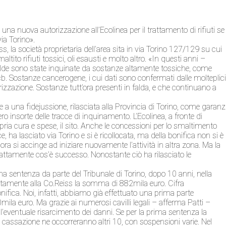
una nuova autorizzazione all’Ecolinea per il trattamento di rifiuti se
via Torino».
ss, la società proprietaria dell’area sita in via Torino 127/129 su cui
ltito rifiuti tossici, oli esausti e molto altro. «In questi anni –
e falde sono state inquinate da sostanze altamente tossiche, come
, pcb. Sostanze cancerogene, i cui dati sono confermati dalle molteplic
terizzazione. Sostanze tutt’ora presenti in falda, e che continuano a
e a una fidejussione, rilasciata alla Provincia di Torino, come garanz
ero insorte delle tracce di inquinamento. L’Ecolinea, a fronte di
ria cura e spese, il sito. Anche le concessioni per lo smaltimento
e, ha lasciato via Torino e si è ricollocata, ma della bonifica non si è
ora si accinge ad iniziare nuovamente l’attività in altra zona. Ma la
attamente cos’è successo. Nonostante ciò ha rilasciato le
a sentenza da parte del Tribunale di Torino, dopo 10 anni, nella
tamente alla Co.Reiss la somma di 882mila euro. Cifra
onifica. Noi, infatti, abbiamo già effettuato una prima parte
mila euro. Ma grazie ai numerosi cavilli legali – afferma Patti –
, l’eventuale risarcimento dei danni. Se per la prima sentenza la
la cassazione ne occorreranno altri 10, con sospensioni varie. Nel