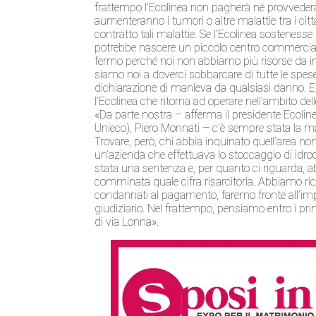
frattempo l’Ecolinea non pagherà né provvederà
aumenteranno i tumori o altre malattie tra i ci
contratto tali malattie. Se l’Ecolinea sostenesse 
potrebbe nascere un piccolo centro commerciale i
fermo perché noi non abbiamo più risorse da inv
siamo noi a doverci sobbarcare di tutte le spese
dichiarazione di manleva da qualsiasi danno. E, 
l’Ecolinea che ritorna ad operare nell’ambito del
«Da parte nostra – afferma il presidente Ecolin
Unieco), Piero Monnati – c’è sempre stata la mas
Trovare, però, chi abbia inquinato quell’area no
un’azienda che effettuava lo stoccaggio di idr
stata una sentenza e, per quanto ci riguarda, 
comminata quale cifra risarcitoria. Abbiamo ric
condannati al pagamento, faremo fronte all’imp
giudiziario. Nel frattempo, pensiamo entro i primi
di via Lonna».