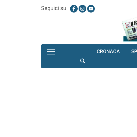
Seguici su
CRONACA
S