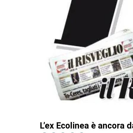
L’ex Ecolinea è ancora d