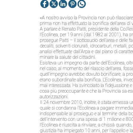
«A nostro avviso la Provincia non può rilasciare 
prima non ha effettuato la bonifica dell’area di 
A parlare è Renato Patti, presidente della Co.Rei
l’Ecolinea, per 19 anni (dal 1982 al 2001), ha sma
prosegue Patti – il sottosuolo dell’area e dell
decaliti, solventi clorurati, idrocarburi, metalli
analisi effettuate dall’Arpa e dal piano di carat
minare la salute dei cittadini.
Esisteva un impegno da parte dell’Ecolinea, oltr
nel caso, al momento del rilascio dell’area, foss
quell’impegno avrebbe dovuto bonificare, a prop
erano subordinate alla bonifica. L’Ecolinea, invec
mai interessata. Ha svincolato la fidejussione e 
cosa più preoccupante è che la Provincia sa es
autorizzazioni.
Il 24 novembre 2010, inoltre, è stata emessa un
quale si condanna l’Ecolinea a pagare immedia
indispensabile al prosieguo e al termine della b
dell’intervento con una spesa di 1 milione e 800
l’Ecolinea è riuscita a rinviare, a chissà quando
giustizia ha impiegato 10 anni, per l’appello e 