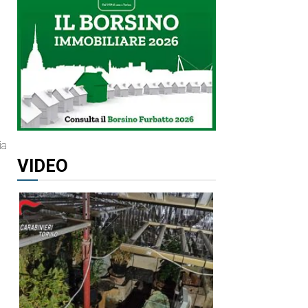
i
ia
VIDEO