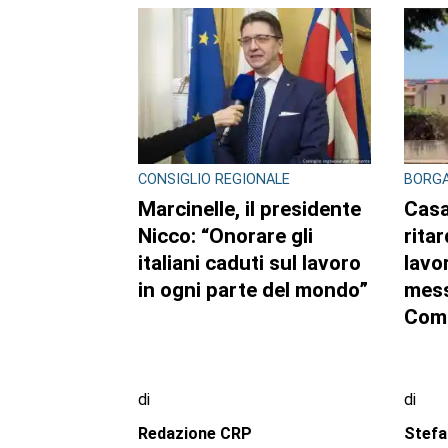
CONSIGLIO REGIONALE
CONSI
Marcinelle, il presidente
Ambi
Nicco: “Onorare gli
pubb
italiani caduti sul lavoro
dell’
in ogni parte del mondo”
sett
regi
di
di
Redazione CRP
Reda
7 AGOSTO 2026