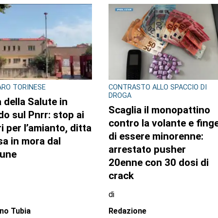
GLIO REGIONALE
CONSIGLIO REGIONALE
ente e conti
A Palazzo Lascaris la
lici al centro
mostra “Romano
attività questa
Gazzera. Nel regno dei
imana in Consiglio
fiori giganti”
onale
di
zione CRP
Redazione CRP
31 LUGLIO 2026
31 LUGLIO 20