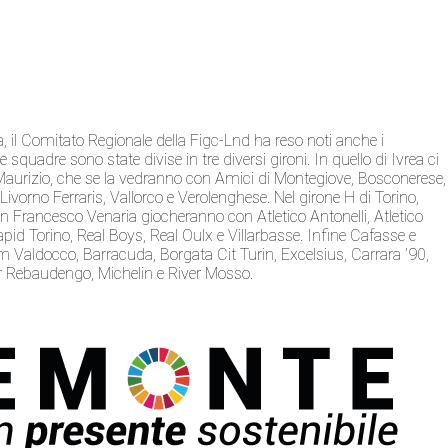
 il Comitato Regionale della Figc-Lnd ha reso noti anche i
quadre sono state divise in tre diversi gironi. In quello di Ivrea ci
Maurizio, che se la vedranno con Amici di Montegiove, Bosconerese,
ivorno Ferraris, Vallorco e Verolenghese. Nel girone H di Torino,
 Francesco Venaria giocheranno con Atletico Antonelli, Atletico
Rapid Torino, Real Boys, Real Oulx e Villarbasse. Infine Cafasse e
um Valdocco, Barracuda, Borgata Cit Turin, Excelsius, Carrara ’90,
r Rebaudengo, Michelin e River Mosso.