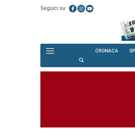
Seguici su
CRONACA
S