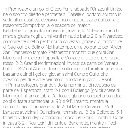
In Promozione un gol di Greco Ferlisi abbatte l’Orizzonti United
nello scontro diretto e permette al Caselle di portarsi solitario in
vetta alla classifica: decisivo il rigore neutralizzato dal portiere
rossonero Semperboni allo scadere del match.
Nel derby tra granata canavesani, invece, la Nolese ingrana la
marcia giusta negli ultimi venti minuti e batte 2-0 la Rivarolese,
concorrente diretta per la corsa salvezza, grazie alla marcature
di Cagliostro e Bellino. Nel frattempo, un altro punto per l’Ardor
San Francesco targato Stefanetto: rimontati due gol al San
Mauro nel finale con Paparella e Monaco e futuro che si fa più
roseo: 2-2. Grandi recriminazioni, invece, da parte del Venaria,
battuto 3-2 dall’Atletico Torino: sotto accusa l’arbitraggio e non
bastano quindi i gol dei giovanissimi Curto e Gullo, che
avevano per due volte cercato di riportare in gara i Cervotti.
In Prima categoria grande vittoria nei minuti di recupero da
parte dell’Esperanza: sotto 2-1 con il Bollengo (gol ciriacese di
Manino), l’intramontabile De Rosa sigla una doppietta con due
colpi di testa spettacolari al 93′ e 94′. Intanto, mentre la
capolista Real Canavese batte 2-0 il Monte Cervino, il Mathi
Lanzese avvicina il Quincitava, fermato sul 3-3 a Colleretto: 5-1
la netta vittoria degli arancioni in casa del Grand Combin. Cade
in casa 3-2 il Real Leinì di fronte al Banchette, mentre il Pool