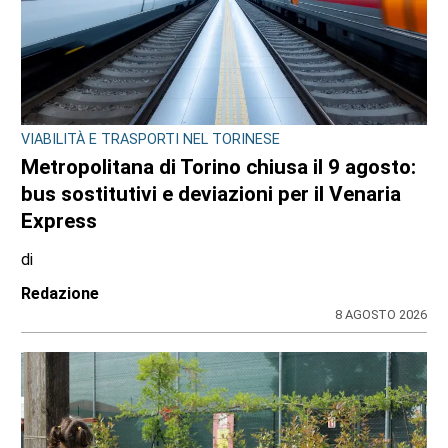
GIOVANI IN TV
Edoardo Colombatto da Varisella sbanca
La Ruota della Fortuna: orgoglio cittadino e
100 e lode
di
Angela Pastore
8 AGOSTO 2026