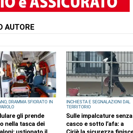
TO AUTORE
NO, DRAMMA SFIORATO IN
INCHIESTA E SEGNALAZIONI DAL
IVAROLO
TERRITORIO
llulare gli prende
Sulle impalcature senza
o nella tasca dei
casco e sotto l’afa: a
aloni: ustionato il
Ciriè la sicurezza finisc