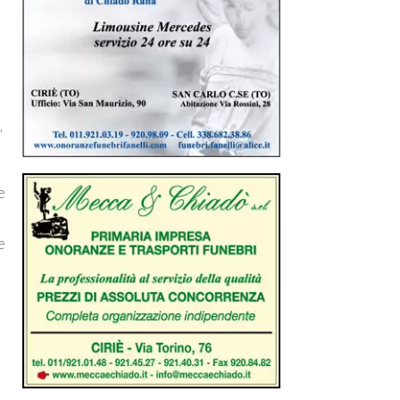
,
e
e