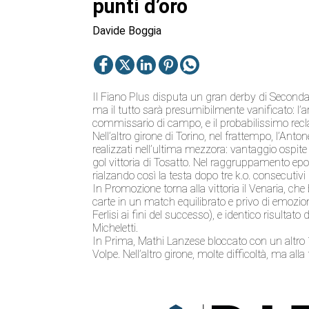
punti d’oro
Davide Boggia
Il Fiano Plus disputa un gran derby di Seconda i
ma il tutto sarà presumibilmente vanificato: l’arb
commissario di campo, e il probabilissimo reclam
Nell’altro girone di Torino, nel frattempo, l’Anto
realizzati nell’ultima mezzora: vantaggio ospit
gol vittoria di Tosatto. Nel raggruppamento epore
rialzando così la testa dopo tre k.o. consecutivi 
In Promozione torna alla vittoria il Venaria, che
carte in un match equilibrato e privo di emozioni.
Ferlisi ai fini del successo), e identico risulta
Micheletti.
In Prima, Mathi Lanzese bloccato con un altro 1
Volpe. Nell’altro girone, molte difficoltà, ma alla