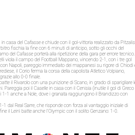
n casa del Cafasse e chiude con il gol-vittoria realizzato da Pitzalis
itro fischia la fine con 6 minuti di anticipo, sotto gli occhi del
o del Cafasse porterà alla ripetizione della gara per errore tecnico.
nelli viola il campo del Football Mappano, vincendo 2-1, con i tre gol
e con Napoli, pareggio immediato dei mappanesi su rigore di Chiodi 
diese, il Corio ferma la corsa della capolista Atletico Volpiano,
grazie allo 0-0 finale.
 batte il Rivarolo con una punizione di Scano, in grado di sparigliare l
 Pareggia poi il Caselle in casa con il Cenisia (inutile il gol di Greco
to di 1-1 anche a Nole, dove i granata raggiungono il Brandizzo con
-1 dal Real Sarre, che risponde con forza al vantaggio iniziale di
 fine il Leinì batte anche l’Olympic con il solito Genzano: 1-0.