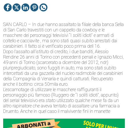
SAN CARLO – In due hanno assaltato la filiale della banca Sella
di San Carlo travestiti con un cappello da cowboy e le
maschere dei personaggi televisivi “I soliti idioti” e armati di
coltello e cacciavite , ma sono stati quasi subito arrestati dai
carabinieri. Il fatto si è verificato poco prima dell 16.
Dopo l’assalto all’istituto di credito, i due banditi, Alessio
Rendine 26 anni di Torino con precedenti penali e Ignazio Micci,
49 anni di Torino (scarcerato a dicembre del 2012, ndr)
pluripregiudicato, sono fuggiti in auto, ma sono stati subito
intercettati da una gazzella del nucleo radimobile dei carabinieri
della Compagnia di Venaria e quindi catturati. Recuperato
anche il bottino: circa 50mila euro.
L’escamotage di utilizzare le maschere raffiguranti il
personaggio più famoso (Ruggero de “I soliti idioti”, appunto)
del serial televisivo era stato utilizzato qualche mese fa da un
altro rapinatore che aveva tentato di assaltare una farmacia a
Druento. Anche in quel caso il malvivente finì in manette