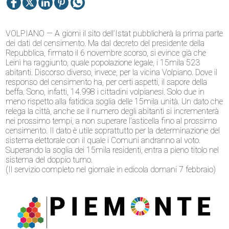
VOLPIANO — A giorni il sito dell’Istat pubblicherà la prima parte
dei dati del censimento. Ma dal decreto del presidente della
Repubblica, firmato il 6 novembre scorso, si evince già che
Leinì ha raggiunto, quale popolazione legale, i 15mila 523
abitanti. Discorso diverso, invece, per la vicina Volpiano. Dove il
responso del censimento ha, per certi aspetti, il sapore della
beffa. Sono, infatti, 14.998 i cittadini volpianesi. Solo due in
meno rispetto alla fatidica soglia delle 15mila unità. Un dato che
relega la città, anche se il numero degli abitanti si incrementerà
nei prossimo tempi, a non superare l’asticella fino al prossimo
censimento. Il dato è utile soprattutto per la determinazione del
sistema elettorale con il quale i Comuni andranno al voto.
Superando la soglia dei 15mila residenti, entra a pieno titolo nel
sistema del doppio turno.
(Il servizio completo nel giornale in edicola domani 7 febbraio)