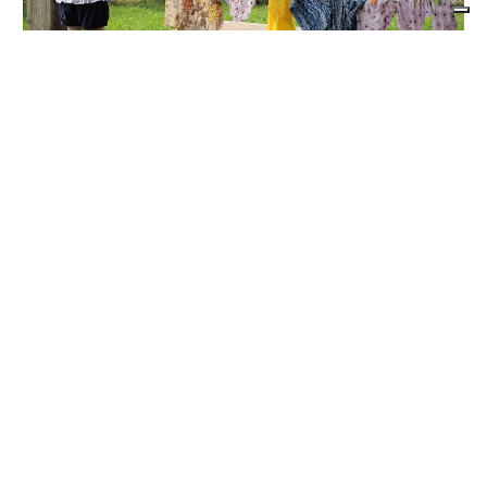
BANDO REGIONALE PER IL 2026-2027
Nidi comunali in Piemonte: i Comuni
beneficiari di 1,5 milioni per ampliare gli
orari a costo zero per le famiglie
di
Redazione
8 AGOSTO 2026