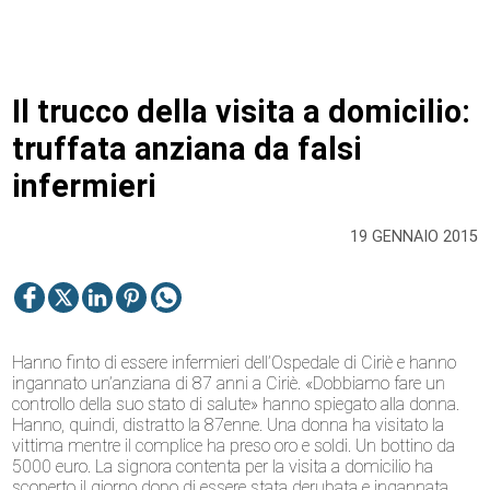
Il trucco della visita a domicilio:
truffata anziana da falsi
infermieri
19 GENNAIO 2015
Hanno finto di essere infermieri dell’Ospedale di Ciriè e hanno
ingannato un’anziana di 87 anni a Ciriè. «Dobbiamo fare un
controllo della suo stato di salute» hanno spiegato alla donna.
Hanno, quindi, distratto la 87enne. Una donna ha visitato la
vittima mentre il complice ha preso oro e soldi. Un bottino da
5000 euro. La signora contenta per la visita a domicilio ha
scoperto il giorno dopo di essere stata derubata e ingannata.