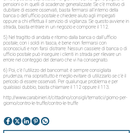
pensioni o in quelli di scadenze generalizzate. Se c’è motivo di
dubitare di essere osservati, basta fermarsi all’interno della
banca o dell’ufficio postale e chiedere aiuto agli impiegati
oppure a chi effettua il servizio di vigilanza. Se questo avviene in
strada, basta entrare in un negozio e comporre il 112.
5) Nel tragitto di andata e ritorno dalla banca o dall’ufficio
postale, con i soldi in tasca, è bene non fermarsi con
sconosciuti e non farsi distrarre. Nessun cassiere di banca o di
ufficio postale può inseguire i clienti in strada per rilevare un
errore nel conteggio del denaro che vi ha consegnato.
6) Poi, c’è l’utilizzo del bancomat: è sempre consigliata
prudenza, ma soprattutto è meglio evitare di utilizzarlo se c’è il
pericolo di essere osservati. Per qualunque problema e per
qualsiasi dubbio, basta chiamare il 112 oppure il 113.
http://www.carabinieri.it/cittadino/consigli/tematici/giorno-per-
giorno/contro-le-truffe/contro-le-truffe