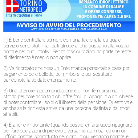
1) È bene controllare sempre con una telefonata da quale
servizio sono stati mandati gli operai che bussano alla vostra
porta e per quali motivi. Senza rassicurazioni da parte dell’ente
di riferimento è meglio non aprire.
2) Va ricordato che nessun Ente manda personale a casa per il
pagamento delle bollette, per rimborsi o per sostituire
banconote false date erroneamente.
3) Una ulteriore raccomandazione è di non fermarsi mai in
strada per dare ascolto a chi offre facili guadagni o a chi chiede
di poter controllare i soldi o il libretto della pensione. Questo vale
anche se la richiesta arriva da una persona distinta e dai modi
affabili.
4) È anche importante (quando possibile) farsi accompagnare
per fare operazioni di prelievo o versamento in banca o in un
ufficio postale, soprattutto nei giorni in cui vengono pagate le