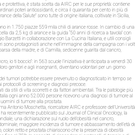
 e protettiva, è stata scelta da AIRC per le sue proprietà: contiene
ordinari poteri antiossidanti, e circa il quaranta per cento in più di
rance della Salute” sono tutte di origine italiana, coltivate in Sicilia,
no in 1.750 piazze 559 mila chili di arance rosse. In cambio di una
ella da 2,5 kg di arance e la guida “50 anni di ricerca a tavola” con
io Barzetti in collaborazione con La Cucina Italiana, e utili consigli
tari sono protagonisti anche nell’immagine della campagna con i volt
arsa della madre, e di Camilla, sedicenne guarita dal cancro,
, io ti boccio”: in 563 scuole l’iniziativa è anticipata a venerdì 30
ro genitori e agli insegnanti, diventano volontari per un giorno
 dei tumori potrebbe essere prevenuto o diagnosticato in tempo se
 ai protocolli di screening e diagnosi precoce.
a stili di vita scorretti e da fattori ambientali. Tra le patologie più
n Italia ogni anno 52.000 persone ricevono una diagnosi di tumore al
uomini di tumore alla prostata.
ferma Antonio Moschetta, ricercatore AIRC e professore dell’Universit
y ha recentemente pubblicato sul Journal of Clinical Oncology, la
ndiale, una dichiarazione sul ruolo dell’obesità nel cancro,
 addominale, maggiore incidenza di tumore e abbassamento dell’età de
o, colon retto e prostata chiariscono che la presenza di obesità