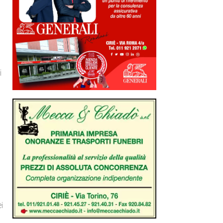
i
à
i