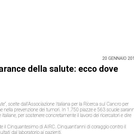
20 GENNAIO 20
 arance della salute: ecco dove
”, scelte dall’Associazione Italiana per la Ricerca sul Cancro per
one nella prevenzione dei tumori. In 1.750 piazze e 563 scuole saran
e italiane, per sostenere concretamente il lavoro dei ricercatori e dire
nte il Cinquantesimo di AIRC. Cinquant’anni di coraggio contro il
ltati dal laboratorio ai pazienti.