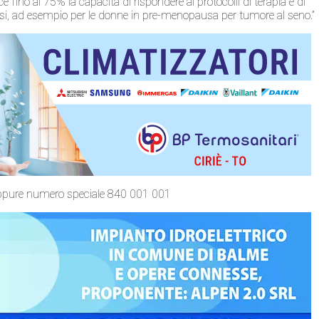
fino al 75% la capacità di rispondere ai protocolli di terapia e di
casi, ad esempio per le donne in pre-menopausa per tumore al seno.”
t oppure numero speciale 840 001 001