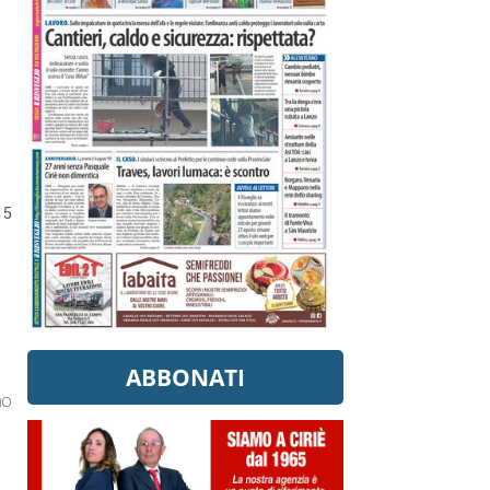
15
ABBONATI
no