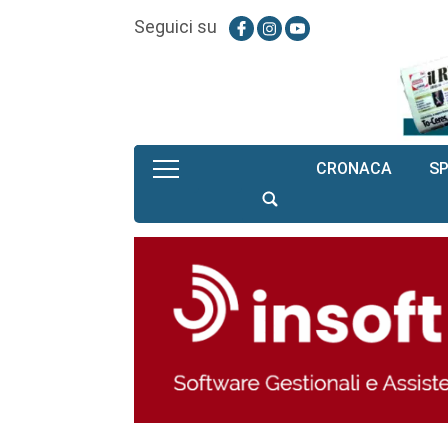
Seguici su
CRONACA
S