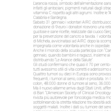
L’arancia rossa, simbolo dell’alimentazione sana
infatti gli antociani, pigmenti naturali dagli stra
vitamina C rispetto agli altri agrumi. Inoltre le “A
Calabria e Sardegna.
Sabato 31 gennaio i volontari AIRC distribuisco
donazione di 9 euro i donatori ricevono una retic
gustose e sane ricette, realizzate dal cuoco Serg
per la prevenzione del cancro a tavola. I volon
di Michela, avvicinatasi ad AIRC dopo la scomp
impegnata come volontaria anche in ospedale.
Anche il mondo della scuola partecipa con “Cancro
gennaio, quando bambini e ragazzi, insieme ai lo
distribuendo “Le Arance della Salute”.
Gli studi confermano che quasi il 70 per cento
tutti avessimo stili di vita corretti e aderissimo
Quattro tumori su dieci in Europa sono provocati d
frequenti, i tumori al seno, colon e prostata. I
colon, 48.000 donne di tumore al seno, 36.000 
Ma il nuovo allarme arriva dagli Stati Uniti, af
di Bari: “L’American Society of Clinical Oncolog
rivista più autorevole per l’oncologia medica mo
sottolineando la stretta relazione tra obesità
soggetti malati. Inoltre i dati su tumore del sen