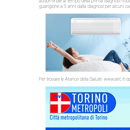
addominale al tempo della prima diagnosi riduce 
guarigione a 5 anni dalla diagnosi per alcuni 
Per trovare le Arance della Salute: www.airc.i