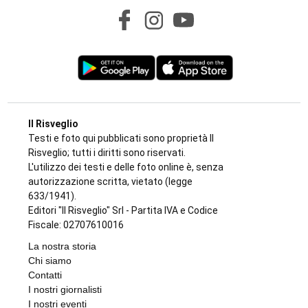
CRONACA NERA
Travolge un gruppo di ciclisti e fugge. Due
feriti gravi, fermato l’automobilista
di
Antonello Micali
8 AGOSTO 2026