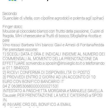
Secondo
Guanciale di vitella, con cipolline agrodolci e polenta agli spinaci
Finger dolci:
Mousse al cioccolato bianco con frutto della passione, Cuore di
fragola, Mini cheesecake ai frutti di bosco, Sfogliatina ricotta e
pere
Vino rosso: Barbera Vini bianco: Gavi e Arnesi di Fontanafredda
Per prenotare occorre:
1) SCEGLI DATA E ORA E INDICALI INSIEME AL NUMERO DEI
COMMENSALI AL MOMENTO DELLA PRENOTAZIONE DA
EFFETTUARE scrivendo a sposiin@ilrisveglio.to.it o telefonando
a: 011 5840023
2) RICEVI CONFERMA DI DISPONIBILITA’ DI POSTO
3) PROVVEDI ENTRO 2 GIORNI AD UN ACCONTO DI 10
EURO CON BONIFICO BANCARIO IT
04 Z 0608530680000000021531
INTESTATO A PASCHETTA MORGANA e MANUELE SAVELLA
Causale: PER PRENOTAZIONE LA MOLE CATERING a SPOSI
IN
4) INVIARE CRO DEL BONIFICO A EMAIL