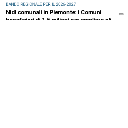
BANDO REGIONALE PER IL 2026-2027
Nidi comunali in Piemonte: i Comuni
beneficiari di 1,5 milioni per ampliare gli
orari a costo zero per le famiglie
di
Redazione
8 AGOSTO 2026