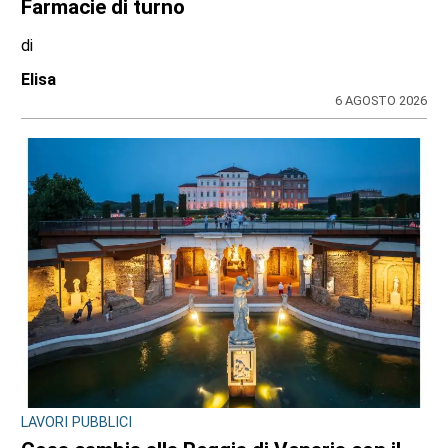
INCHIESTA E SEGNALAZIONI DAL TERRITORIO
Sulle impalcature senza casco e sotto
l’afa: a Ciriè la sicurezza finisce nel mirino
dei cittadini, il dossier
di
Antonello Micali
6 AGOSTO 2026