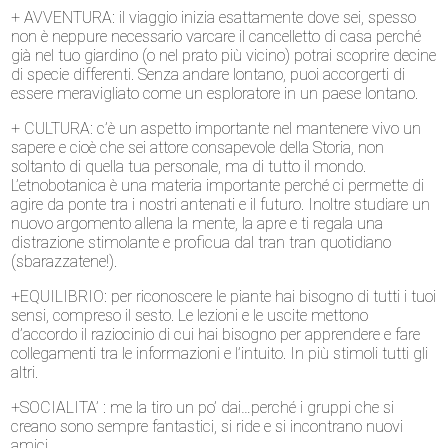
+ AVVENTURA: il viaggio inizia esattamente dove sei, spesso
non è neppure necessario varcare il cancelletto di casa perché
già nel tuo giardino (o nel prato più vicino) potrai scoprire decine
di specie differenti. Senza andare lontano, puoi accorgerti di
essere meravigliato come un esploratore in un paese lontano.
+ CULTURA: c’è un aspetto importante nel mantenere vivo un
sapere e cioè che sei attore consapevole della Storia, non
soltanto di quella tua personale, ma di tutto il mondo.
L’etnobotanica è una materia importante perché ci permette di
agire da ponte tra i nostri antenati e il futuro. Inoltre studiare un
nuovo argomento allena la mente, la apre e ti regala una
distrazione stimolante e proficua dal tran tran quotidiano
(sbarazzatene!).
+EQUILIBRIO: per riconoscere le piante hai bisogno di tutti i tuoi
sensi, compreso il sesto. Le lezioni e le uscite mettono
d’accordo il raziocinio di cui hai bisogno per apprendere e fare
collegamenti tra le informazioni e l’intuito. In più stimoli tutti gli
altri.
+SOCIALITA’ : me la tiro un po’ dai…perché i gruppi che si
creano sono sempre fantastici, si ride e si incontrano nuovi
amici.