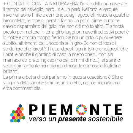
+ CONTATTO CON LA NATURAVERA: l’inizio della primavera è
il tempo del risveglio, però… c’è un però. Nell’orto le verdure
invernali sono finite o comunque agli sgoccioli; ricaccia qualche
broccoletto, le rape superstiti fanno un po’ di cime, qualche
cavolo risparmiato dal gelo, ma non c’è molto altro. E’ ancora
presto per mettere in terra gli ortaggi primaverili ed estivi perché
la notte è ancora troppo fredda. Se hai un orto lo puoi vedere
subito…altrimenti dai un’occhiata in giro. Se non ci fosse il
verduriere che faresti? Ti guarderesti ben intorno e noteresti che
i prati e anche il giardino di casa, a meno che tu non sia
maniaco del prato inglese (no,dai, dimmi di no…), si stanno
velocissimamente riempiendo di rosette carnose e foglioline
brillanti.
La prima erbetta di cui parliamo in questa ocacsione è Silene
vulgaris detta anche s-ciupet in dialetto, nota e buonissima
erba commestibile.