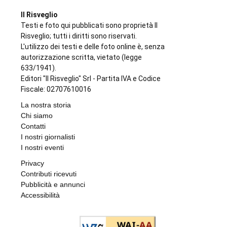
Antonello Micali
6 AGOSTO 2026
FARMACIE DI TURNO
Farmacie di turno
di
Elisa
6 AGOSTO 2026