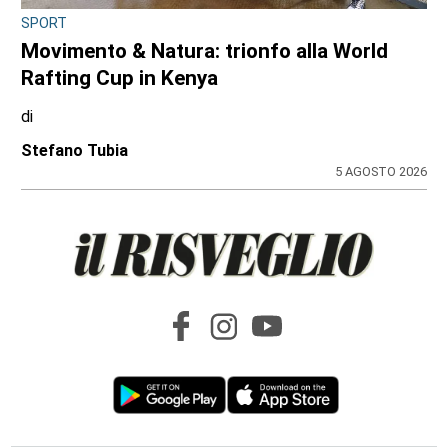
DOPPIO INTERVENTO IN POCHE ORE
Drammi sventati a Cuorgnè e Ciriè: la
tempestività dei Carabinieri salva un
17enne e un anziano
di