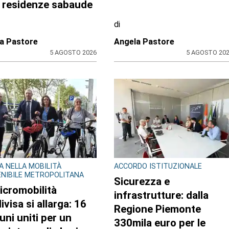
GNA MUSICALE SABAUDA
L'INTERVISTA
bert e Mozart
(FOTO) Il medico di San
onano in “Armonie
Gillio e Givoletto trionfa
”: concerti alla
con 9 medaglie ai Gioch
ia di Venaria e nelle
mondiali della sanità
e residenze sabaude
di
a Pastore
Angela Pastore
5 AGOSTO 2026
5 AGOSTO 20