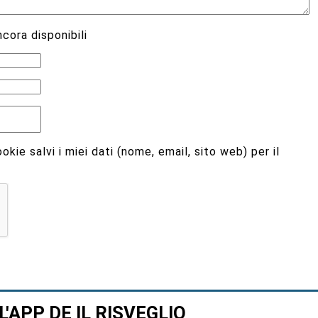
cato.
I campi obbligatori sono contrassegnati
*
cora disponibili
kie salvi i miei dati (nome, email, sito web) per il