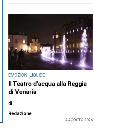
OPERAZIONE DEI CARABINIERI
Maxiblitz antidroga nel
Torinese: 7 arresti in 24 ore,
sequestrati 3 kg di cocaina e
1.600 piante di marijuana
di
Redazione
4 AGOSTO 2026