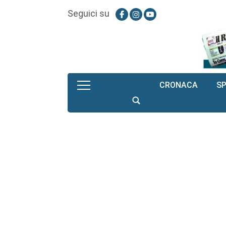
Seguici su
CRONACA
S