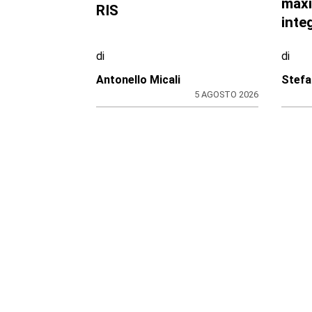
IL GIALLO DALLA CRONACA LOCALE
SVOLT
SOSTE
Rubata a Lanzo dieci
La m
anni fa, la pistola 357
cond
Magnum rispunta tra la
Comu
droga: ora è al vaglio del
maxi
RIS
inte
di
di
Antonello Micali
Stefa
5 AGOSTO 2026