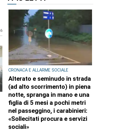
LA VECCHIA CARROZZA E 626
Il passaggio del treno storico
Torino-Ceres
di
Redazione
27 LUGLIO 2026
i
I PIÙ LETTI
26