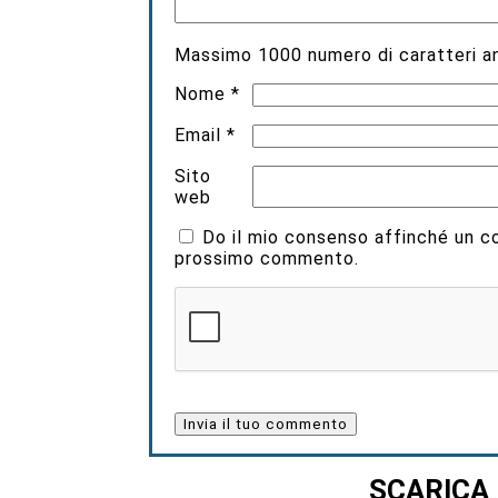
Lascia un commento
Il tuo indirizzo email non sarà pubbli
Commento
*
Massimo
1000
numero di caratteri an
Nome
*
Email
*
Sito
web
Do il mio consenso affinché un coo