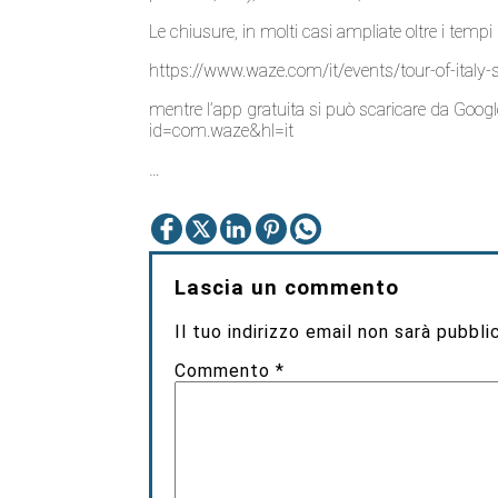
Per aggirare il problema ci pensa
www.waze.c
navigatori, fa evitare le strade bloccate dalla cor
Grazie al lavoro di alcuni volontari della nostra 
pubblico, ndr), tra cui ‘canfe’, sono state intro
Le chiusure, in molti casi ampliate oltre i tempi 
https://www.waze.com/it/events/tour-of-italy
mentre l’app gratuita si può scaricare da Goo
id=com.waze&hl=it
…