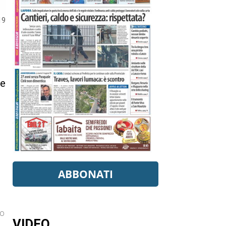
19
he
ABBONATI