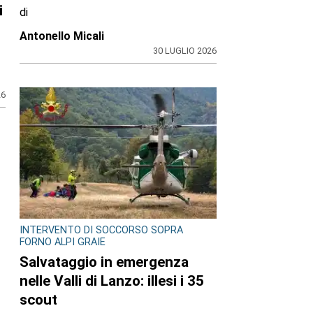
CRONACA E ALLARME SOCIALE
Alterato e seminudo in strada
(ad alto scorrimento) in piena
notte, spranga in mano e una
figlia di 5 mesi a pochi metri
nel passeggino, i carabinieri:
«Sollecitati procura e servizi
sociali»
i
di
Antonello Micali
30 LUGLIO 2026
26