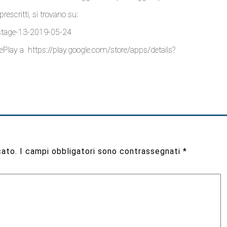
om
una app gratuita, partner ufficiale del Giro che, unica fra i tanti
sa ciclistica.
zona (veri ed appassionati esperti dell’informatica applicata al serviz
dotte le chiusure stradali oggetto del passaggio sportivo.
prescritti, si trovano su:
-stage-13-2019-05-24
glePlay a
https://play.google.com/store/apps/details?