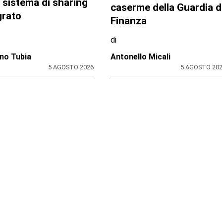
A NELLA MOBILITÀ
ACCORDO ISTITUZIONALE
NIBILE METROPOLITANA
Sicurezza e
icromobilità
infrastrutture: dalla
ivisa si allarga: 16
Regione Piemonte
ni uniti per un
330mila euro per le
 sistema di sharing
caserme della Guardia d
grato
Finanza
di
no Tubia
Antonello Micali
5 AGOSTO 2026
5 AGOSTO 20