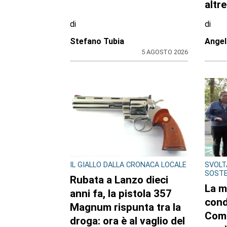
SPORT
RASSE
Movimento & Natura:
Schu
trionfo alla World
risu
Rafting Cup in Kenya
Reali
Regg
altr
di
di
Stefano Tubia
Angel
5 AGOSTO 2026