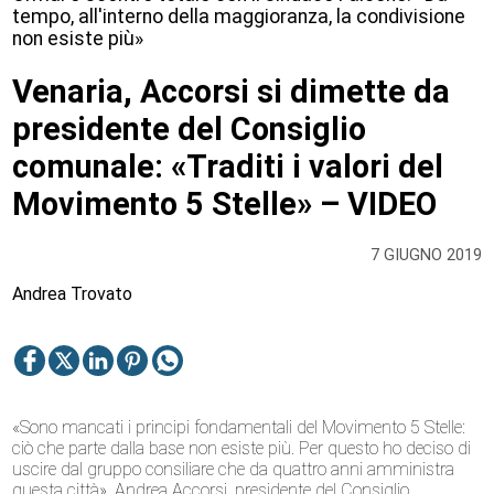
tempo, all'interno della maggioranza, la condivisione
non esiste più»
Venaria, Accorsi si dimette da
presidente del Consiglio
comunale: «Traditi i valori del
Movimento 5 Stelle» – VIDEO
7 GIUGNO 2019
Andrea Trovato
«Sono mancati i principi fondamentali del Movimento 5 Stelle:
ciò che parte dalla base non esiste più. Per questo ho deciso di
uscire dal gruppo consiliare che da quattro anni amministra
questa città». Andrea Accorsi, presidente del Consiglio