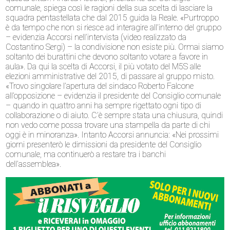
comunale, spiega così le ragioni della sua scelta di lasciare la
squadra pentastellata che dal 2015 guida la Reale. «Purtroppo
è da tempo che non si riesce ad interagire all’interno del gruppo
– evidenzia Accorsi nell’intervista (video realizzato da
Costantino Sergi) – la condivisione non esiste più. Ormai siamo
soltanto dei burattini che devono soltanto votare a favore in
aula». Da qui la scelta di Accorsi, il più votato del M5S alle
elezioni amministrative del 2015, di passare al gruppo misto.
«Trovo singolare l’apertura del sindaco Roberto Falcone
all’opposizione – evidenzia il presidente del Consiglio comunale
– quando in quattro anni ha sempre rigettato ogni tipo di
collaborazione o di aiuto. C’è sempre stata una chiusura, quindi
non vedo come possa trovare una stampella da parte di chi
oggi è in minoranza». Intanto Accorsi annuncia: «Nei prossimi
giorni presenterò le dimissioni da presidente del Consiglio
comunale, ma continuerò a restare tra i banchi
dell’assemblea».