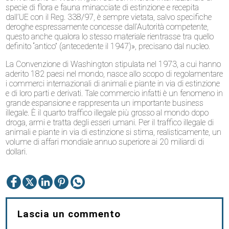
specie di flora e fauna minacciate di estinzione e recepita
dall’UE con il Reg. 338/97, è sempre vietata, salvo specifiche
deroghe espressamente concesse dall’Autorità competente,
questo anche qualora lo stesso materiale rientrasse tra quello
definito “antico” (antecedente il 1947)», precisano dal nucleo.
La Convenzione di Washington stipulata nel 1973, a cui hanno
aderito 182 paesi nel mondo, nasce allo scopo di regolamentare
i commerci internazionali di animali e piante in via di estinzione
e di loro parti e derivati. Tale commercio infatti è un fenomeno in
grande espansione e rappresenta un importante business
illegale. È il quarto traffico illegale più grosso al mondo dopo
droga, armi e tratta degli esseri umani. Per il traffico illegale di
animali e piante in via di estinzione si stima, realisticamente, un
volume di affari mondiale annuo superiore ai 20 miliardi di
dollari.
Lascia un commento