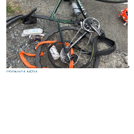
CRONACA NERA
Travolge un gruppo di ciclisti e fugge. Due
feriti gravi, fermato l’automobilista
di
Antonello Micali
8 AGOSTO 2026