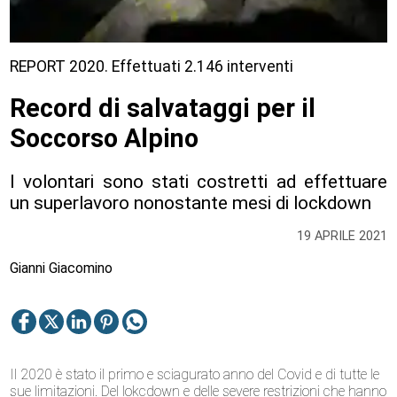
REPORT 2020. Effettuati 2.146 interventi
Record di salvataggi per il
Soccorso Alpino
I volontari sono stati costretti ad effettuare
un superlavoro nonostante mesi di lockdown
19 APRILE 2021
Gianni Giacomino
Il 2020 è stato il primo e sciagurato anno del Covid e di tutte le
sue limitazioni. Del lokcdown e delle severe restrizioni che hanno