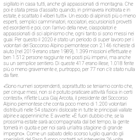
sigillato in casa tutti, anche gli appassionati di montagna. Che
poi è stata presa d’assalto quando, in primavera inoltrata e in
estate, è scattato il «liberi tutti». Un esodo di alpinisti più o meno
esperti, semplici camminatori, rocciatori, escursionisti provetti
ed esordienti e poi, con l’arrivo della neve, ciaspolatori e
appassionati di sci alpinismo che, ogni tanto si sono messi nei
guai. Per questo il 2020 è stato un periodo di super lavoro per i
volontari del Soccorso Alpino piemontese con 2.146 richieste di
aiuto (nel 2019 erano stare 1989), 1.399 missioni effettuate e
ben 1.512 persone raggiunte nei posti più impervi, ma anche
su un semplice sentiero. Di queste 417 erano illese, 1.018 ferite
più o meno gravemente e, purtroppo, per 77 non c’è stato nulla
da fare.
«Sono numeri sorprendenti, soprattutto se teniamo conto che,
per cinque mesi, non si è potuto praticare attività fisica in certi
contesti», riflette Luca Giaj Arcota, il presidente del Soccorso
Alpino piemontese che conta poco meno di 1.200 volontari
distribuiti nelle 54 stazioni dislocate in tutte le principali vallate
alpine e appenniniche. E avverte: «È fuori dubbio che, se la
prossima estate sarà accompagnata dal bel tempo, la gente
tornerà in quota e per noi sarà un’altra stagione di grande
impegno». Come un sabato dello scorso luglio quando gli
specialisti del Sasp furono costretti ad intervenire 26 volte.