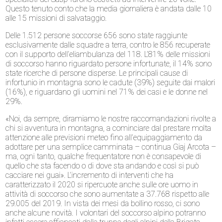
Questo tenuto conto che la media giornaliera è andata dalle 10
alle 15 missioni di salvataggio.
Delle 1.512 persone soccorse 656 sono state raggiunte
esclusivamente dalle squadre a terra, contro le 856 recuperate
con il supporto dell’eliambulanza del 118. L’81% delle missioni
di soccorso hanno riguardato persone infortunate, il 14% sono
state ricerche di persone disperse. Le principali cause di
infortunio in montagna sono le cadute (39%) seguite dai malori
(16%), e riguardano gli uomini nel 71% dei casi e le donne nel
29%.
«Noi, da sempre, diramiamo le nostre raccomandazioni rivolte a
chi si avventura in montagna, a cominciare dal prestare molta
attenzione alle previsioni meteo fino all’equipaggiamento da
adottare per una semplice camminata – continua Giaj Arcota –
ma, ogni tanto, qualche frequentatore non è consapevole di
quello che sta facendo o di dove sta andando e così si può
cacciare nei guai». L’incremento di interventi che ha
caratterizzato il 2020 si ripercuote anche sulle ore uomo in
attività di soccorso che sono aumentate a 37.768 rispetto alle
29.005 del 2019. In vista dei mesi da bollino rosso, ci sono
anche alcune novità. I volontari del soccorso alpino potranno