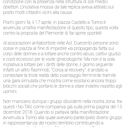
condizione con la presenza nella struttura di soli medici
obiettori. L’iniziativa mossa da tale replica aveva attirato sul
posto molti cittadini vicini alla causa.
Pochi giorni fa, il 17 aprile, in piazza Castello a Torino è
avvenuta un’altra manifestazione di questo tipo, questa volta
contro la proposta del Piemonte di far aprire sportelli
di associazioni antiabortiste nelle Asl. Duecento persone sono
scese in piazza al fine di impedire «la propaganda fatta sui
corpi delle donne» e a lottare anche contro abusi, cattivi giudizi
e costi eccessivi per le visite ginecologiche. Ma non è la sola
iniziativa a lottare per i diritti delle donne, il giorno seguente
infatti un altro flashmob, “Corsa al recovery”, è andato a
contestare la triste realtà dello svantaggio femminile tramite
una gara simulata che mostra come esistano ancora troppi
blocchi sociali che portano le donne a stare indietro rispetto agli
uomini.
Non mancano dunque i gruppi dissidenti nella nostra zona: tra
questi i No TAV, come compariva già sulla prima pagina del 13
dicembre 2018. Quando si parlava della manifestazione
avvenuta a Torino alla quale avevano partecipato diversi gruppi
in rappresentanza del nostro territorio contribuendo a