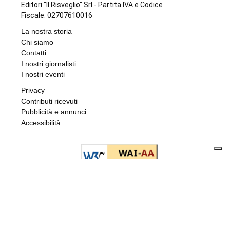
100 e lode
di
Angela Pastore
8 AGOSTO 2026
CRONACA