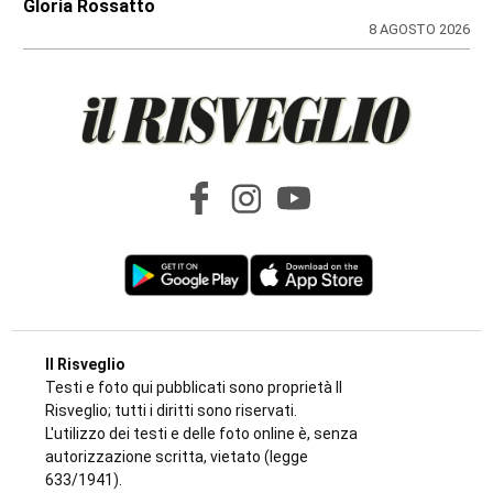
di
Redazione
9 AGOSTO 2026
GIOVANI IN TV
Edoardo Colombatto da Varisella sbanca
La Ruota della Fortuna: orgoglio cittadino e