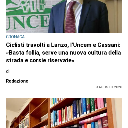
CRONACA
Nubifragio sul Canavese, albero caduto tra
Front e Favria
di
Redazione
9 AGOSTO 2026