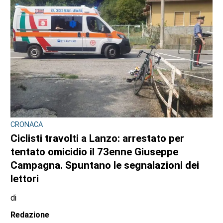
CRONACA
Ciclisti travolti a Lanzo, l’Uncem e Cassani:
«Basta follia, serve una nuova cultura della
strada e corsie riservate»
di