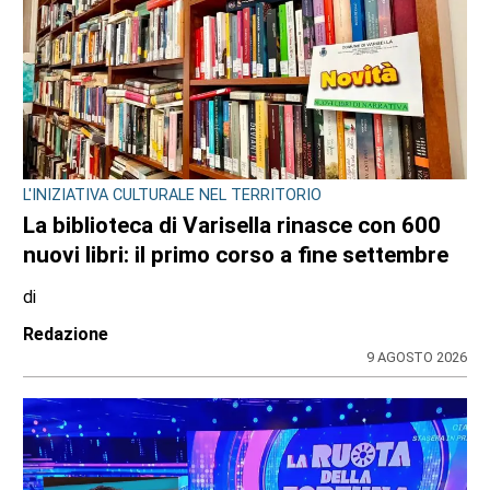
LANZO
Ciclisti travolti a Lanzo, parla l’investitore:
«Chiedo perdono, un raptus inspiegabile».
Ma le indagini scavano nel suo passato
di
Redazione
9 AGOSTO 2026
ULTIME NOTIZIE