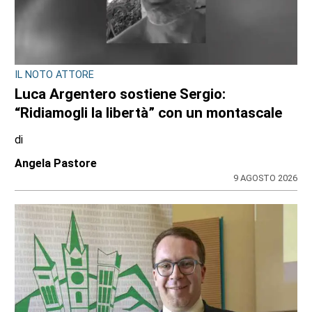
OPERAZIONE ANTI-DROGA A TORINO E PROVINCIA
Quando lo spaccio incontra la fantasia:
cinque arresti dei carabinieri da Venaria, a
Chieri, al Canavese
di
Redazione
10 AGOSTO 2026