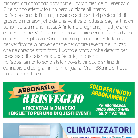
disposti dal comando provinciale, i carabinieri della Tenenza di
Ciriè hanno effettuato una perquisizione all’interno
dell’abitazione dell’uomo, trovando sette artifizi pirotecnici di
grosse dimensioni, che da una verifica effettuata dagli artificieri
sono risultati manomessi. All’interno di ognuno, infatti, erano
contenuti oltre 300 grammi di polvere pirotecnica flash ad alto
contenuto esplosivo. Sono in corso gli accertamenti del caso
per verificarne la provenienza e per capire l’eventuale utilizzo
che ne sarebbe stato fatto. L’uomo è stato anche deferito per
possesso di sostanza stupefacente, in quanto
nell’appartamento sono state ritrovate cinque piantine di
cannabis e dieci grammi di marijuana. Ora il 38enne si trova
in carcere ad Ivrea.