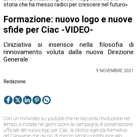
storia che ha messo radici per crescere nel futuro»
Formazione: nuovo logo e nuove
sfide per Ciac -VIDEO-
L'iniziativa si inserisce nella filosofia di
rinnovamento voluta dalla nuova Direzione
Generale
9 NOVEMBRE 2021
Redazione
Con un minivideo su youtube che ne racconta l’evoluzione nel
tempo, è iniziata nei giorni scorsi la campagna di presentazione
ufficiale del nuovo logo per Ciac, la storica agenzia formativa
del Canavese che da più di mezzo secolo contribuisce allo