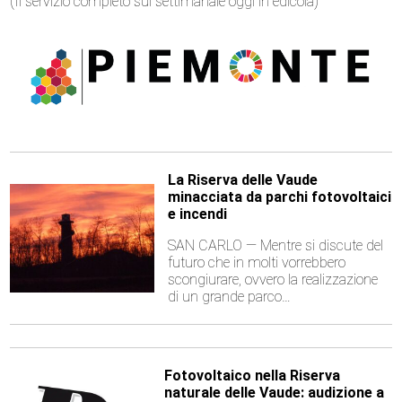
(Il servizio completo sul settimanale oggi in edicola)
La Riserva delle Vaude
minacciata da parchi fotovoltaici
e incendi
SAN CARLO — Mentre si discute del
futuro che in molti vorrebbero
scongiurare, ovvero la realizzazione
di un grande parco…
Fotovoltaico nella Riserva
naturale delle Vaude: audizione a