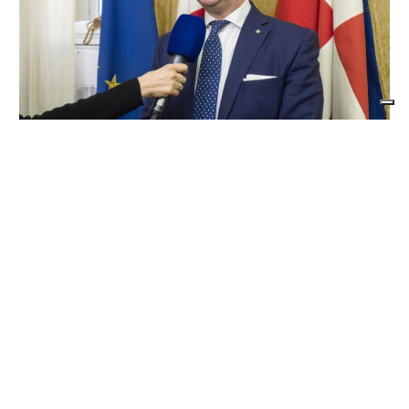
CONSIGLIO REGIONALE
Marcinelle, il presidente Nicco: “Onorare gli
italiani caduti sul lavoro in ogni parte del
mondo”
di
Redazione CRP
7 AGOSTO 2026