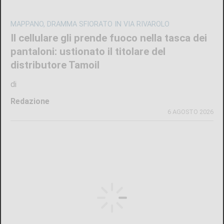
MAPPANO, DRAMMA SFIORATO IN VIA RIVAROLO
Il cellulare gli prende fuoco nella tasca dei
pantaloni: ustionato il titolare del
distributore Tamoil
di
Redazione
6 AGOSTO 2026