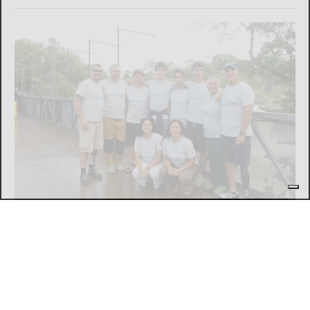
SPORT
Movimento & Natura: trionfo alla World
Rafting Cup in Kenya
di
Stefano Tubia