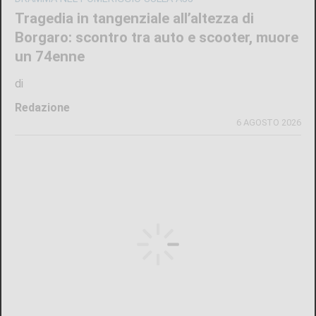
Tragedia in tangenziale all’altezza di
Borgaro: scontro tra auto e scooter, muore
un 74enne
di
Redazione
6 AGOSTO 2026