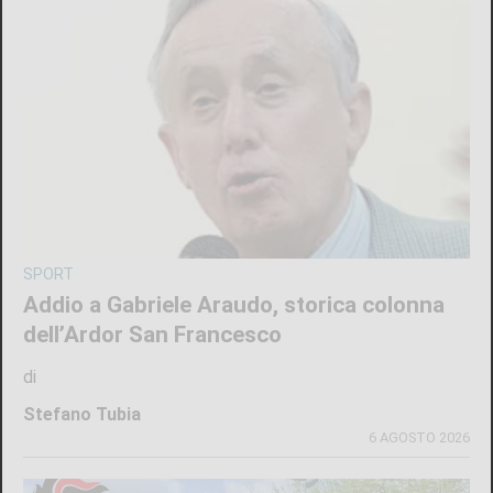
SPORT
Addio a Gabriele Araudo, storica colonna
dell’Ardor San Francesco
di
Stefano Tubia
6 AGOSTO 2026