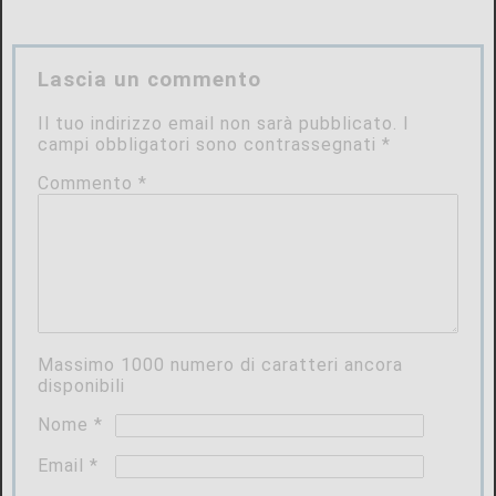
Lascia un commento
Il tuo indirizzo email non sarà pubblicato.
I
campi obbligatori sono contrassegnati
*
Commento
*
Massimo
1000
numero di caratteri ancora
disponibili
Nome
*
Email
*