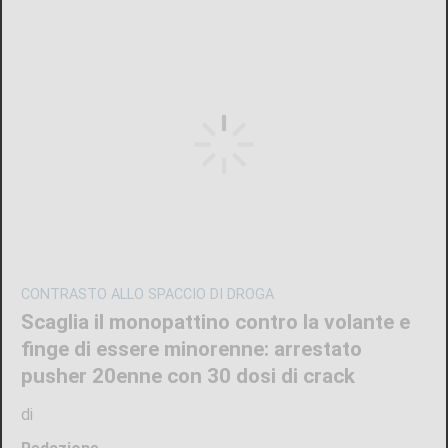
CONTRASTO ALLO SPACCIO DI DROGA
Scaglia il monopattino contro la volante e
finge di essere minorenne: arrestato
pusher 20enne con 30 dosi di crack
di