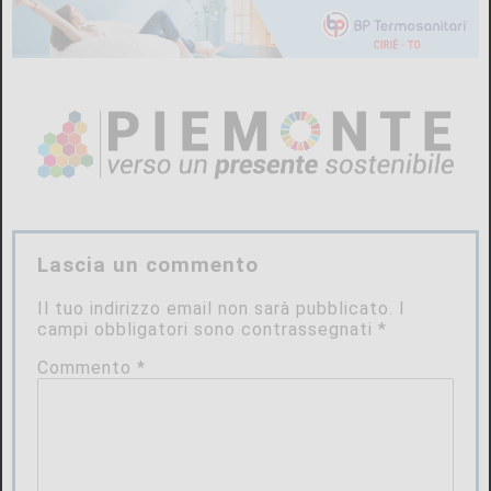
Lascia un commento
Il tuo indirizzo email non sarà pubblicato.
I
campi obbligatori sono contrassegnati
*
Commento
*