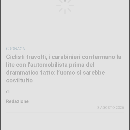
CRONACA
Ciclisti travolti, i carabinieri confermano la
lite con l’automobilista prima del
drammatico fatto: l’uomo si sarebbe
costituito
di
Redazione
8 AGOSTO 2026