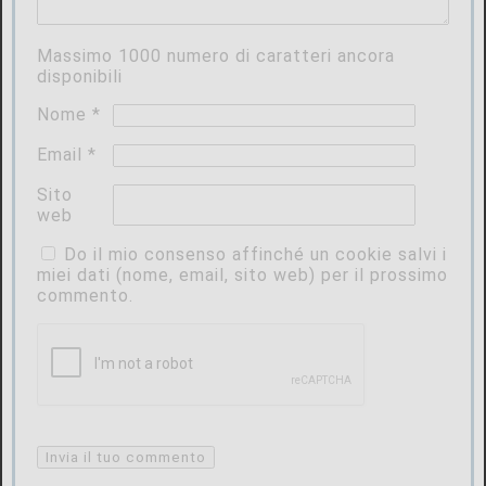
Massimo
1000
numero di caratteri ancora
disponibili
Nome
*
Email
*
Sito
web
Do il mio consenso affinché un cookie salvi i
miei dati (nome, email, sito web) per il prossimo
commento.