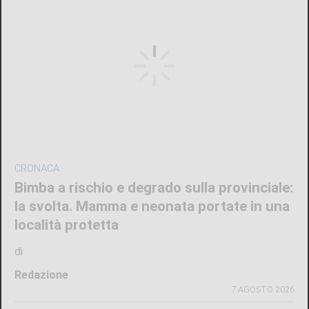
CRONACA
Bimba a rischio e degrado sulla provinciale:
la svolta. Mamma e neonata portate in una
località protetta
di
Redazione
7 AGOSTO 2026