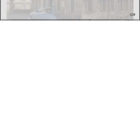
L'EPISODIO LO SCORSO FEBBRAIO
Violenta rissa al Bar Buffet della stazione
di Ivrea: il Questore di Torino emette 7
misure di prevenzione
di
Redazione
7 AGOSTO 2026