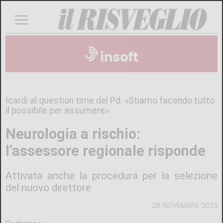
Icardi al question time del Pd: «Stiamo facendo tutto
il possibile per assumere»
Neurologia a rischio:
l’assessore regionale risponde
Attivata anche la procedura per la selezione
del nuovo direttore
28 NOVEMBRE 2023