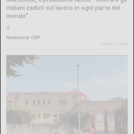
italiani caduti sul lavoro in ogni parte del
mondo”
di
Redazione CRP
7 AGOSTO 2026