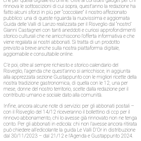
che per quella digitale ed online. Oltre ai consueti gadget per chi
rinnova le sottoscizioni di cui sopra, quest’anno la redazione ha
fatto alcuni sforzi in più per “coccolare” il nostro affezionato
pubblico: una di queste riguarda la nuovissima e aggiornata
Guida delle Valli di Lanzo realizzata per il Risveglio dal “nostro”
Gianni Castagneri con tanti aneddoti e curiosi approfondimenti
storico culturali che ne arricchiscono l’offerta informativa e che
viene regalata ai nostri abbonati. Si tratta di un prodotto
previsto a breve anche sulla nostra piattaforma digitale,
aggiornabile e consultabile online.
C’è poi, oltre al sempre richiesto e storico calendario del
Risveglio, l’agenda che quest’anno si arricchisce, in aggiunta
alla apprezzata sezione Gustappunto con le migliori ricette della
nostra tradizione gastronomica, di quella con le 12, una per
mese, donne del nostro territorio, scelte dalla redazione per il
contributo umano e sociale dato alla comunità.
Infine, ancora alcune note di servizio: per gli abbonati postali –
con il Risveglio del 14/12 riceveranno il bollettino di ccp per il
rinnovo abbonamento, chi lo avesse già rinnovato non ne tenga
conto. Per gli abbonati in edicola: chi non l’avesse ancora ritirata
può chiedere all’edicolante la guida Le Valli D’Or in distribuzione
dal 30/11/2023 – dal 21/12 e l’Agenda e Gustappunto 2024.