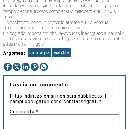
una adeguata stabilità delle sponde del rio Venaus,
la cui
importanza è stata evidenziata dalle recenti forti precipitazioni
temporalesche.
Il costo complessivo dell’opera è di
772.000
euro
.
Il
preesistente
ponte in cemento armato sul rio Venaus
era
stato
realizzato nel 1963
e
presentava
un
degrado importante
,
che l’avevo reso
inadeguat
o
ai carichi di
traffico
e alle sezioni geometriche previsti dalle norme tecniche
attualmente in vigore.
montagna
viabilità
Argomenti
Lascia un commento
Il tuo indirizzo email non sarà pubblicato.
I
campi obbligatori sono contrassegnati
*
Commento
*