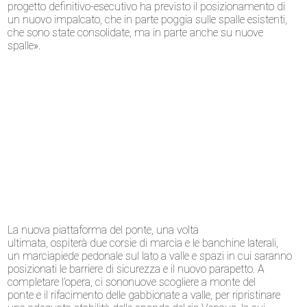
progetto definitivo-esecutivo
ha previsto
il posizionamento di
un
nuovo impalcato
, che
in parte poggia sulle spalle esistenti
,
che sono state
consolidate
, ma in parte anche su
nuove
spalle»
.
La
nuova piattaforma
del ponte, una volta
ultimata,
ospiterà
due corsie di marcia e le banchine laterali
,
un
marciapiede pedonale sul lato a valle
e spazi in cui saranno
posizionati le
barriere di sicurezza
e il
nuovo parapetto
. A
completare l’opera, ci
sono
nuove scogliere a monte del
ponte
e il
rifacimento delle gabbionate a valle
, per ripristinare