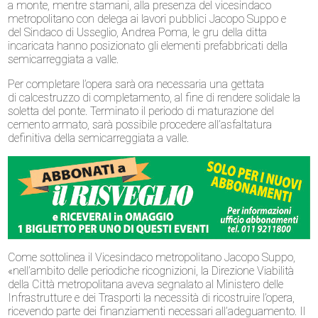
a monte, mentre stamani, alla presenza del
vicesindaco
metropolitano con delega ai lavori pubblici Jacopo Suppo
e
del
Sindaco di Usseglio
,
Andrea Poma
,
le gru della ditta
incaricata hanno
posizionato
gli elementi prefabbricati de
lla
semicarreggiata a valle
.
Per completare l’opera sarà ora necessaria una
gettata
di
calcestruzzo di completamento
, al fine di rendere solidale la
soletta del ponte
. Terminato il periodo di maturazione del
cemento armato,
sarà possibile procedere all’asfaltatura
definitiva della semicarreggiata a valle
.
Come sottolinea il Vicesindaco metropolitano Jacopo Suppo,
«n
ell’ambito delle periodiche ricognizioni, la
Direzione Viabilità
della Città metropolitana
aveva segnalato al
Ministero delle
Infrastrutture e dei Trasporti
la necessità di
ricostruire l’opera
,
ricevendo parte dei finanziamenti necessari all’adeguamento. Il