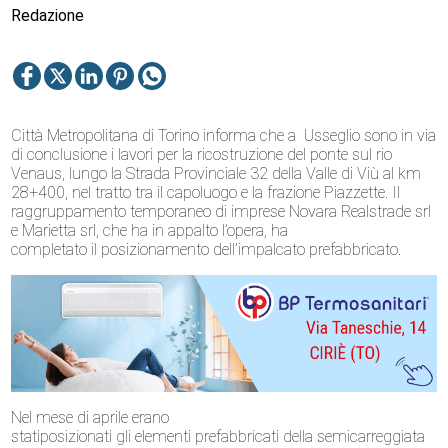
Redazione
Città Metropolitana di Torino informa che a
Usseglio
s
ono
in via
di conclusione
i lavori per la
ricostruzione del ponte sul rio
Venaus, lungo la Strada Provinciale 32 della Valle di Viù al km
28+400
, nel tratto tra il capoluogo e la
frazione Piazzett
e
. Il
raggruppamento temporaneo di imprese Novara Realstrade srl
e Marietta srl, che ha in appalto l’opera, ha
completato
il
posizionamento
dell
’impalcato prefabbricato
.
Nel mese di aprile erano
stat
i
posizionat
i
gli
elementi
prefabbricat
i
de
lla semicarreggiata