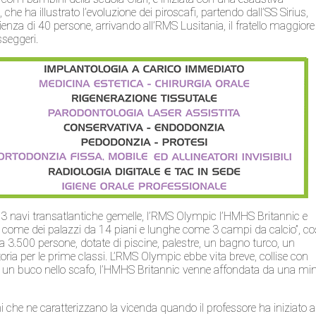
 che ha illustrato l’evoluzione dei piroscafi, partendo dall’SS Sirius,
enza di 40 persone, arrivando all’RMS Lusitania, il fratello maggiore
sseggeri.
3 navi transatlantiche gemelle, l’RMS Olympic l’HMHS Britannic e
te come dei palazzi da 14 piani e lunghe come 3 campi da calcio”, co
no a 3.500 persone, dotate di piscine, palestre, un bagno turco, un
ia per le prime classi. L’RMS Olympic ebbe vita breve, collise con
 un buco nello scafo, l’HMHS Britannic venne affondata da una mi
mi che ne caratterizzano la vicenda quando il professore ha iniziato a