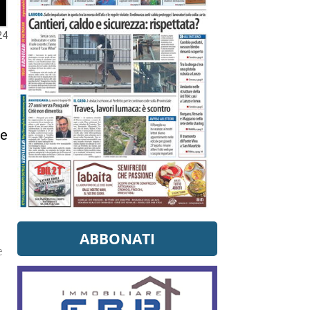
24
te
ABBONATI
e