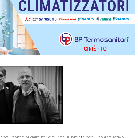
on i bambini della scuola Ciari, è iniziata con una esaustiva