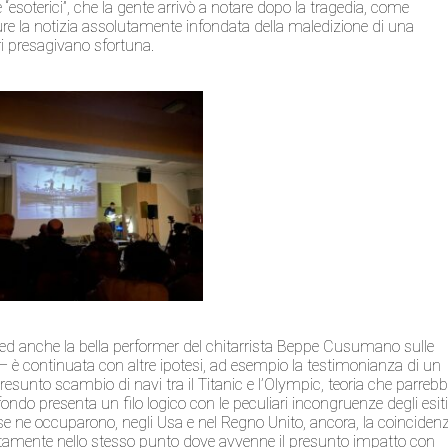
e “esoterici”, che la gente arrivò a notare dopo la tragedia, come
re la notizia assolutamente infondata della maledizione di una
i presagivano sfortuna.
ti ed anche la bella performer del chitarrista Beppe Cusumano sulle
– è continuata con altre ipotesi, ad esempio la testimonianza di un
presunto scambio di navi tra il Titanic e l’Olympic, teoria che parreb
do presenta un filo logico con le peculiari incongruenze degli esit
 se ne occuparono, negli Usa e nel Regno Unito, ancora, la coinciden
ttamente nello stesso punto dove avvenne il presunto impatto con