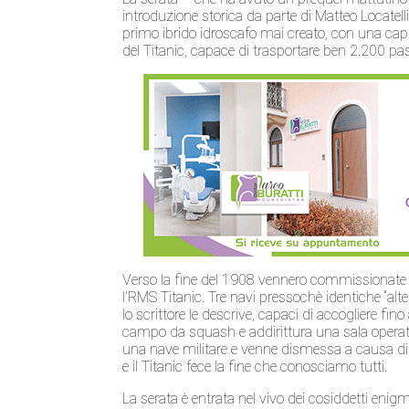
introduzione storica da parte di Matteo Locatelli,
primo ibrido idroscafo mai creato, con una capi
del Titanic, capace di trasportare ben 2.200 pa
Verso la fine del 1908 vennero commissionate 
l’RMS Titanic. Tre navi pressochè identiche “al
lo scrittore le descrive, capaci di accogliere fi
campo da squash e addirittura una sala operator
una nave militare e venne dismessa a causa di
e il Titanic fece la fine che conosciamo tutti.
La serata è entrata nel vivo dei cosiddetti enig