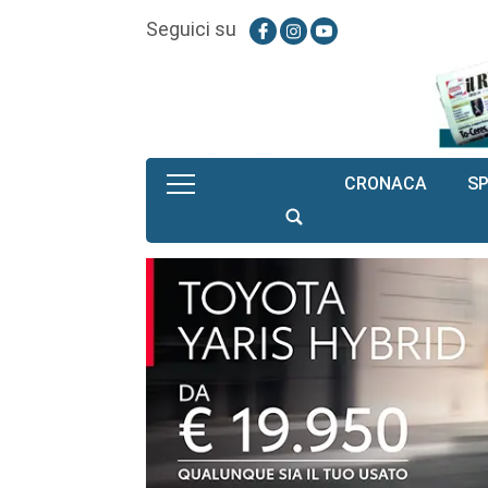
Seguici su
CRONACA
S