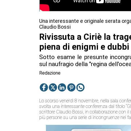
Una interessante e originale serata orga
Claudio Bossi
Rivissuta a Ciriè la tra
piena di enigmi e dubbi
Sotto esame le presunte incongruen
sul naufragio della "regina dell'oce
Redazione
Lo scorso venerdì 8 novembre, nella sala confere
svolta una interessante conferenza dal titolo “Gl
scrittore Claudio Bossi, in collaborazione con il
più persone su una serie di incongruenze nei fatti