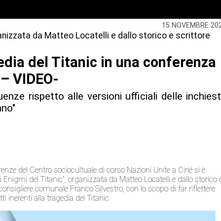
15 NOVEMBRE 20
nizzata da Matteo Locatelli e dallo storico e scrittore
gedia del Titanic in una conferenza
 – VIDEO-
ze rispetto alle versioni ufficiali delle inchies
ano"
nze del Centro sociocultuale di corso Nazioni Unite a Cirié si è
i Enigmi del Titanic”, organizzata da Matteo Locatelli e dallo storico 
 consigliere comunale Franco Silvestro, con lo scopo di far riflettere
 inerenti alla tragedia del Titanic.