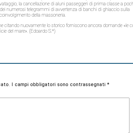
salvataggio, la cancellazione di aluni passeggeri di prima classe a poc
 dei numerosi telegrammi di avvertenza di banchi di ghiaccio sulla
coinvolgimento della massoneria.
 che citando nuovamente lo storico forniscono ancora domande «le c
icie del mare». (Edoardo S.*)
cato.
I campi obbligatori sono contrassegnati
*