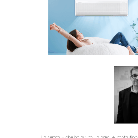
La serata – che ha avuto un prequel mattutino c