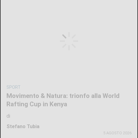
SPORT
Movimento & Natura: trionfo alla World
Rafting Cup in Kenya
di
Stefano Tubia
5 AGOSTO 2026