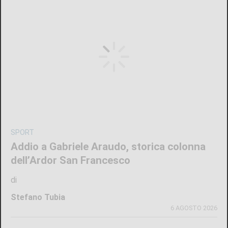
SPORT
Addio a Gabriele Araudo, storica colonna
dell’Ardor San Francesco
di
Stefano Tubia
6 AGOSTO 2026