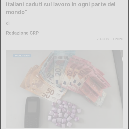
italiani caduti sul lavoro in ogni parte del
mondo”
di
Redazione CRP
7 AGOSTO 2026