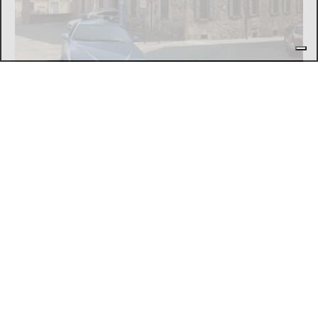
L'EPISODIO LO SCORSO FEBBRAIO
Violenta rissa al Bar Buffet della stazione
di Ivrea: il Questore di Torino emette 7
misure di prevenzione
di
Redazione
7 AGOSTO 2026