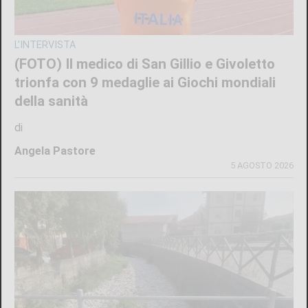
L'INTERVISTA
(FOTO) Il medico di San Gillio e Givoletto
trionfa con 9 medaglie ai Giochi mondiali
della sanità
di
Angela Pastore
5 AGOSTO 2026