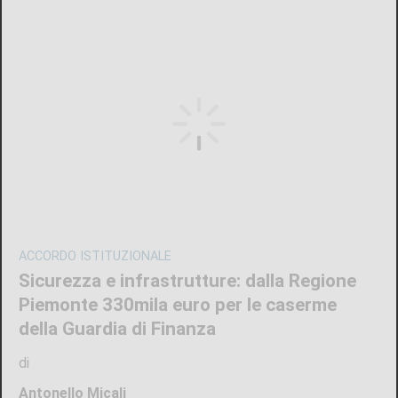
ACCORDO ISTITUZIONALE
Sicurezza e infrastrutture: dalla Regione
Piemonte 330mila euro per le caserme
della Guardia di Finanza
di
Antonello Micali