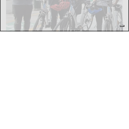
SVOLTA NELLA MOBILITÀ SOSTENIBILE METROPOLITANA
La micromobilità condivisa si allarga: 16
Comuni uniti per un maxi sistema di
sharing integrato
di
Stefano Tubia
5 AGOSTO 2026