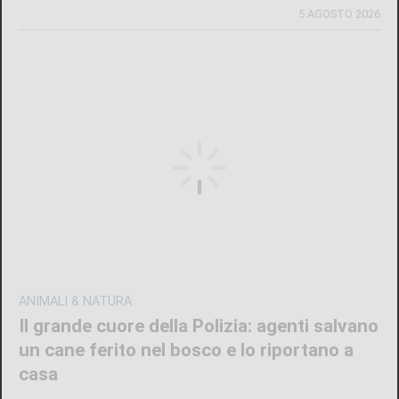
5 AGOSTO 2026
ANIMALI & NATURA
Il grande cuore della Polizia: agenti salvano
un cane ferito nel bosco e lo riportano a
casa