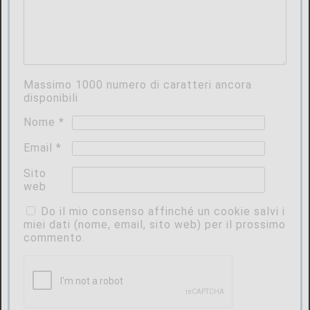
Massimo
1000
numero di caratteri ancora
disponibili
Nome
*
Email
*
Sito
web
Do il mio consenso affinché un cookie salvi i
miei dati (nome, email, sito web) per il prossimo
commento.