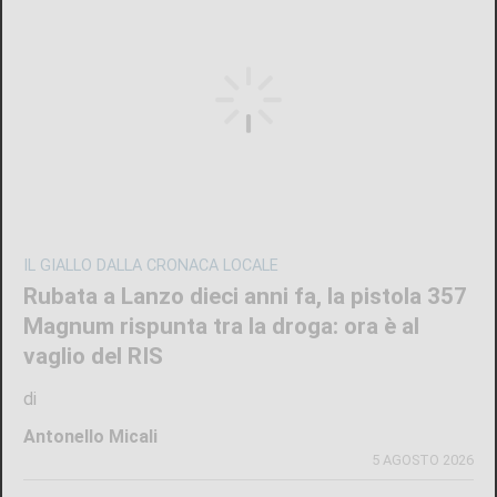
IL GIALLO DALLA CRONACA LOCALE
Rubata a Lanzo dieci anni fa, la pistola 357
Magnum rispunta tra la droga: ora è al
vaglio del RIS
di
Antonello Micali
5 AGOSTO 2026