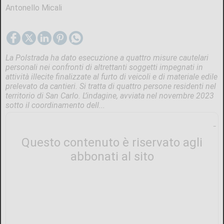
Antonello Micali
La Polstrada ha dato esecuzione a quattro misure cautelari
personali nei confronti di altrettanti soggetti impegnati in
attività illecite finalizzate al furto di veicoli e di materiale edile
prelevato da cantieri. Si tratta di quattro persone residenti nel
territorio di San Carlo. L’indagine, avviata nel novembre 2023
sotto il coordinamento dell...
Questo contenuto è riservato agli
abbonati al sito