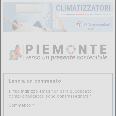
Lascia un commento
Il tuo indirizzo email non sarà pubblicato.
I
campi obbligatori sono contrassegnati
*
Commento
*