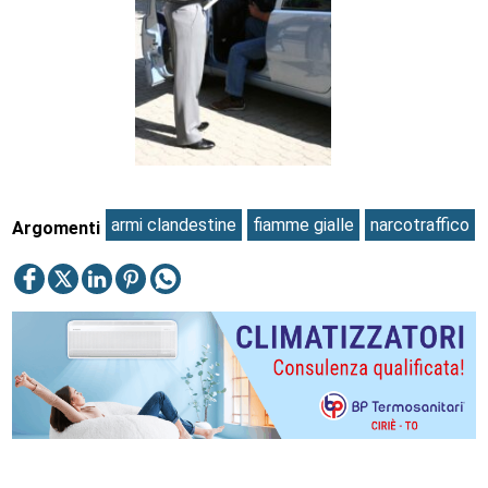
armi clandestine
fiamme gialle
narcotraffico
Argomenti