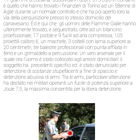
è quello che hanno trovato i finanzieri di Torino ad un 58enne di
Agliè durante un normale controllo e che ha poi aperto loro la
via della perquisizione presso lo stesso domicilio del
canavesano. Èd è qui che gli uomini delle Fiamme Gialle hanno
ulteriormente trovato, e sequestrato, oltre ad un bilancino
proefssionale, 17 pistole e 9 fucili ad aria compressa, 105
proiettili calibro 6, un machete, 3 coltelli con lama superiore ai
20 centimetri, tre balestre professionali con punta affilata in
ferro e un grimaldello a percussione. Un vero arsenale per il
quale ora l’uomo è stato collocato agli arresti domiciliari: il
soggetto ha precedenti specifici ed è stato denunciato per
detenzione di sostanze stupefacenti a fine di spaccio e
detenzione abusiva di armi. Tra le armi, particolare attenzione
ha destato nei militari operanti un fucile di potenza superiore a
Joule 7,5, la massima consentita per la libera detenzione.