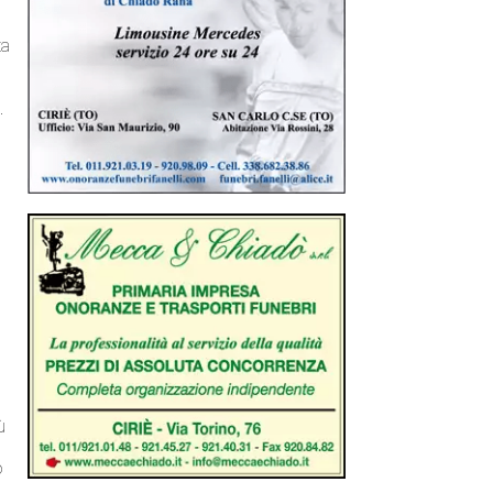
ta
.
ù
e
o