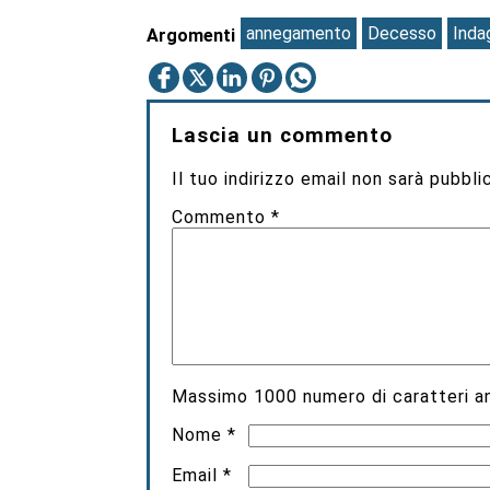
annegamento
Decesso
Indag
Argomenti
Lascia un commento
Il tuo indirizzo email non sarà pubbli
Commento
*
Massimo
1000
numero di caratteri an
Nome
*
Email
*