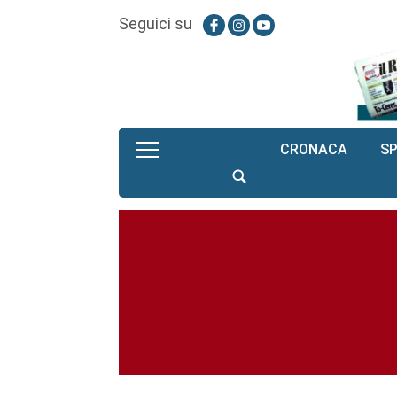
Seguici su
CRONACA
S