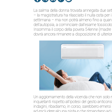
La salma della
donna
trovata annegata due set
– la magistratura ha rilasciato il nulla osta per 
settimana – ma non potrà almeno fino a quando 
dell’autopsia, a cominciare dall’esame tossicol
Insomma il corpo della povera 54enne (madre d
dovrà ancora rimanere a disposizione di ulterior
Un aggiornamento della vicenda che non solo 
inquietanti rispetto all’ipotesi del gesto antico
indagini, ribadiamo, in corso, sarebbero emers
ad escludere alcuna pista e che rimandano ad u