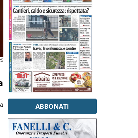
25
a
na
ABBONATI