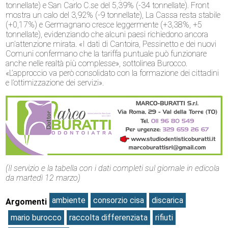
tonnellate) e San Carlo C.se del 5,39% (-34 tonnellate). Front
mostra un calo del 3,92% (-9 tonnellate), La Cassa resta stabile
(+0,17%) e Germagnano cresce leggermente (+3,38%, +5
tonnellate), evidenziando che alcuni paesi richiedono ancora
un’attenzione mirata. «I dati di Cantoira, Pessinetto e dei nuovi
Comuni confermano che la tariffa puntuale può funzionare
anche nelle realtà più complesse», sottolinea Burocco.
«L’approccio va però consolidato con la formazione dei cittadini
e l’ottimizzazione dei servizi».
(Il servizio e la tabella con i dati completi sul giornale in edicola
da martedì 12 marzo)
ambiente
consorzio cisa
discarica
Argomenti
mario burocco
raccolta differenziata
rifiuti