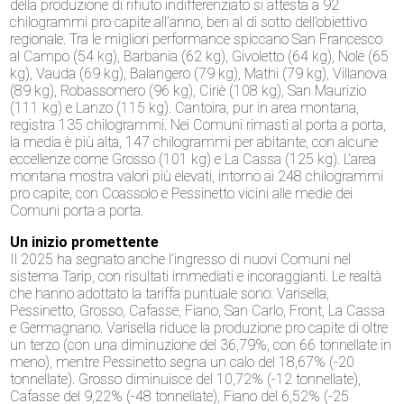
della produzione di rifiuto indifferenziato si attesta a 92
chilogrammi pro capite all’anno, ben al di sotto dell’obiettivo
regionale. Tra le migliori performance spiccano San Francesco
al Campo (54 kg), Barbania (62 kg), Givoletto (64 kg), Nole (65
kg), Vauda (69 kg), Balangero (79 kg), Mathi (79 kg), Villanova
(89 kg), Robassomero (96 kg), Ciriè (108 kg), San Maurizio
(111 kg) e Lanzo (115 kg). Cantoira, pur in area montana,
registra 135 chilogrammi. Nei Comuni rimasti al porta a porta,
la media è più alta, 147 chilogrammi per abitante, con alcune
eccellenze come Grosso (101 kg) e La Cassa (125 kg). L’area
montana mostra valori più elevati, intorno ai 248 chilogrammi
pro capite, con Coassolo e Pessinetto vicini alle medie dei
Comuni porta a porta.
Un inizio promettente
Il 2025 ha segnato anche l’ingresso di nuovi Comuni nel
sistema Tarip, con risultati immediati e incoraggianti. Le realtà
che hanno adottato la tariffa puntuale sono: Varisella,
Pessinetto, Grosso, Cafasse, Fiano, San Carlo, Front, La Cassa
e Germagnano. Varisella riduce la produzione pro capite di oltre
un terzo (con una diminuzione del 36,79%, con 66 tonnellate in
meno), mentre Pessinetto segna un calo del 18,67% (-20
tonnellate). Grosso diminuisce del 10,72% (-12 tonnellate),
Cafasse del 9,22% (-48 tonnellate), Fiano del 6,52% (-25