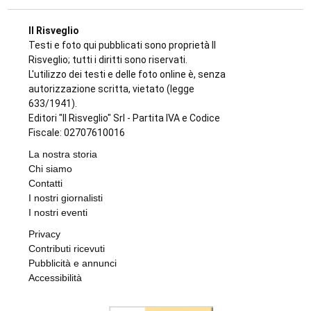
GIOVANI IN TV
Edoardo Colombatto da Varisella sbanca
La Ruota della Fortuna: orgoglio cittadino e
100 e lode
di
Angela Pastore
8 AGOSTO 2026