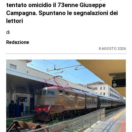
CRONACA
Ciclisti travolti a Lanzo, l’Uncem e Cassani:
«Basta follia, serve una nuova cultura della
strada e corsie riservate»
di
Redazione
9 AGOSTO 2026