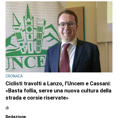
10 AGOSTO 2026
CRONACA
Nubifragio sul Canavese, albero caduto tra
Front e Favria
di