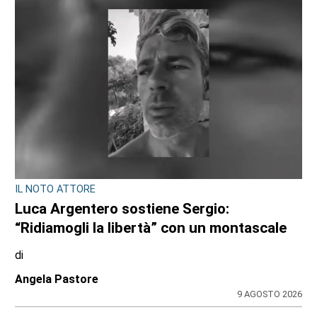
OPERAZIONE ANTI-DROGA A TORINO E PROVINCIA
Quando lo spaccio incontra la fantasia:
cinque arresti dei carabinieri da Venaria, a
Chieri, al Canavese
di
Redazione