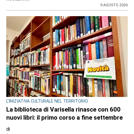
Redazione
9 AGOSTO 2026
LANZO
Ciclisti travolti a Lanzo, parla l’investitore:
«Chiedo perdono, un raptus inspiegabile».
Ma le indagini scavano nel suo passato