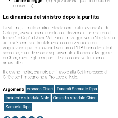
Limite di legge:
0,5 g/l (il valore era quasi il doppio del
consentito).
La dinamica del sinistro dopo la partita
La vittima, stimato arbitro federale iscritto alla sezione Aia di
Collegno, aveva appena concluso la direzione di un match del
torneo “To Cup” a Chieri. Mettendosi in viaggio verso Nole, la sua
auto si è scontrata frontalmente con un veicolo su cui
viaggiavano quattro giovani. I sanitari del 118 hanno tentato il
soccorso, ma il decesso è sopravvenuto all’ospedale Maggiore
di Chieri, mentre gli occupanti della seconda vettura sono
rimasti illesi.
Il giovane, inoltre, era noto per il lavoro alla Get Impressed di
Ciriè e per l’impegno nella Pro Loco di Nole.
cronaca Chieri
Funerali Samuele Ripa
Argomenti
Incidente stradale Nole
Omicidio stradale Chieri
Samuele Ripa