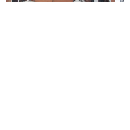
CRONACA
Chiusura vicina per la farmacia di
Rivarossa
di
Alessandra Degl'Innocenti
7 AGOSTO 2026