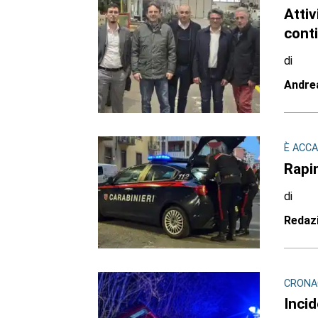
Attiv
cont
di
Andre
È ACCA
Rapin
di
Redaz
CRONA
Inci