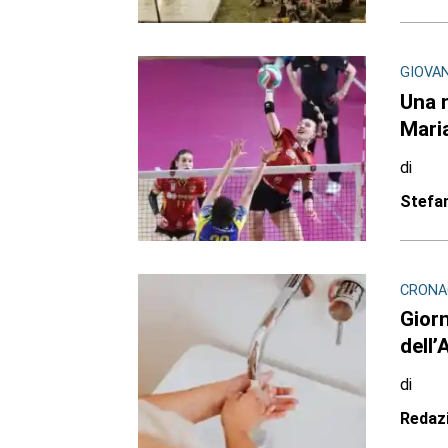
GIOVANI
Una 
Mari
di
Stefa
CRONA
Giorn
dell’
di
Redaz