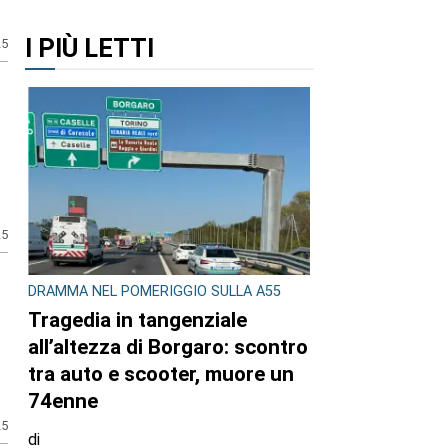
I PIÙ LETTI
25
25
DRAMMA NEL POMERIGGIO SULLA A55
Tragedia in tangenziale
all’altezza di Borgaro: scontro
tra auto e scooter, muore un
74enne
25
di