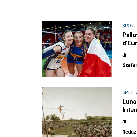
SPORT
Pall
d’Eu
di
Stefa
SPETT
Lunat
Inter
di
Redaz