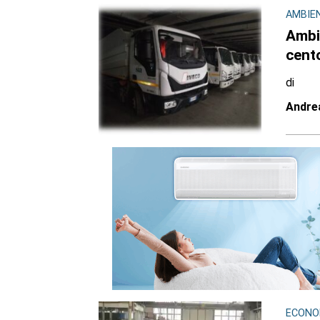
AMBIEN
Ambie
cent
di
Andre
ECONOM