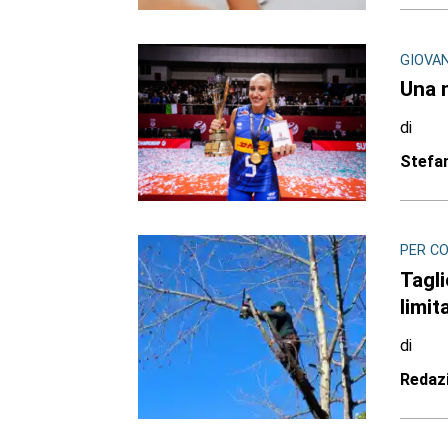
GIOVANI
Una 
di
Stefa
PER CO
Tagli
limit
di
Redaz