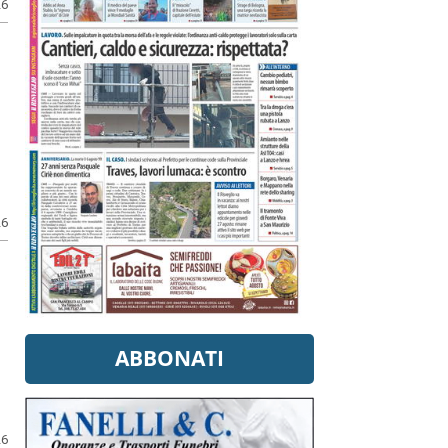
26
26
ABBONATI
26