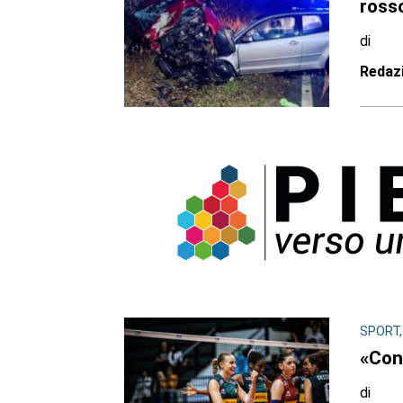
ross
di
Redaz
SPORT,
«Cons
di