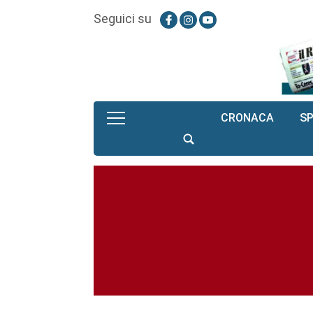
Seguici su
CRONACA
S