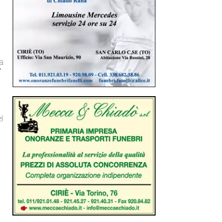
ta
”
el