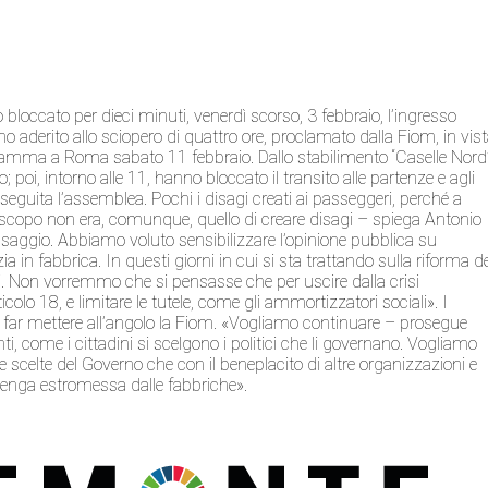
bloccato per dieci minuti, venerdì scorso, 3 febbraio, l’ingresso
hanno aderito allo sciopero di quattro ore, proclamato dalla Fiom, in vis
ramma a Roma sabato 11 febbraio. Dallo stabilimento “Caselle Nord
; poi, intorno alle 11, hanno bloccato il transito alle partenze e agli
roseguita l’assemblea. Pochi i disagi creati ai passeggeri, perché a
stro scopo non era, comunque, quello di creare disagi – spiega Antonio
ggio. Abbiamo voluto sensibilizzare l’opinione pubblica su
 in fabbrica. In questi giorni in cui si sta trattando sulla riforma d
i. Non vorremmo che si pensasse che per uscire dalla crisi
icolo 18, e limitare le tutele, come gli ammortizzatori sociali». I
à a far mettere all’angolo la Fiom. «Vogliamo continuare – prosegue
i, come i cittadini si scelgono i politici che li governano. Vogliamo
 scelte del Governo che con il beneplacito di altre organizzazioni e
 venga estromessa dalle fabbriche».