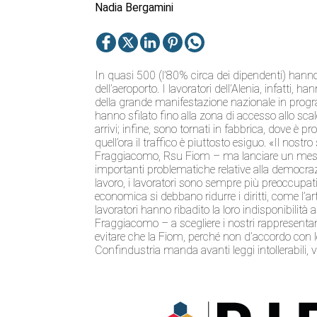
Nadia Bergamini
In quasi 500 (l’80% circa dei dipendenti) hanno 
dell’aeroporto. I lavoratori dell’Alenia, infatti, 
della grande manifestazione nazionale in prog
hanno sfilato fino alla zona di accesso allo scalo
arrivi; infine, sono tornati in fabbrica, dove è p
quell’ora il traffico è piuttosto esiguo. «Il no
Fraggiacomo, Rsu Fiom – ma lanciare un messa
importanti problematiche relative alla democrazia
lavoro, i lavoratori sono sempre più preoccupat
economica si debbano ridurre i diritti, come l’art
lavoratori hanno ribadito la loro indisponibilit
Fraggiacomo – a scegliere i nostri rappresentant
evitare che la Fiom, perché non d’accordo con le
Confindustria manda avanti leggi intollerabili,