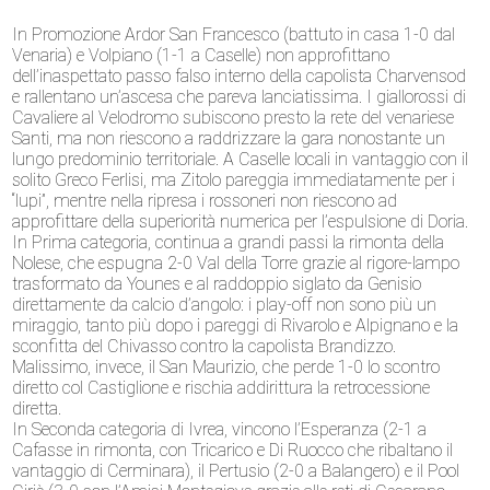
In Promozione Ardor San Francesco (battuto in casa 1-0 dal
Venaria) e Volpiano (1-1 a Caselle) non approfittano
dell’inaspettato passo falso interno della capolista Charvensod
e rallentano un’ascesa che pareva lanciatissima. I giallorossi di
Cavaliere al Velodromo subiscono presto la rete del venariese
Santi, ma non riescono a raddrizzare la gara nonostante un
lungo predominio territoriale. A Caselle locali in vantaggio con il
solito Greco Ferlisi, ma Zitolo pareggia immediatamente per i
“lupi”, mentre nella ripresa i rossoneri non riescono ad
approfittare della superiorità numerica per l’espulsione di Doria.
In Prima categoria, continua a grandi passi la rimonta della
Nolese, che espugna 2-0 Val della Torre grazie al rigore-lampo
trasformato da Younes e al raddoppio siglato da Genisio
direttamente da calcio d’angolo: i play-off non sono più un
miraggio, tanto più dopo i pareggi di Rivarolo e Alpignano e la
sconfitta del Chivasso contro la capolista Brandizzo.
Malissimo, invece, il San Maurizio, che perde 1-0 lo scontro
diretto col Castiglione e rischia addirittura la retrocessione
diretta.
In Seconda categoria di Ivrea, vincono l’Esperanza (2-1 a
Cafasse in rimonta, con Tricarico e Di Ruocco che ribaltano il
vantaggio di Cerminara), il Pertusio (2-0 a Balangero) e il Pool