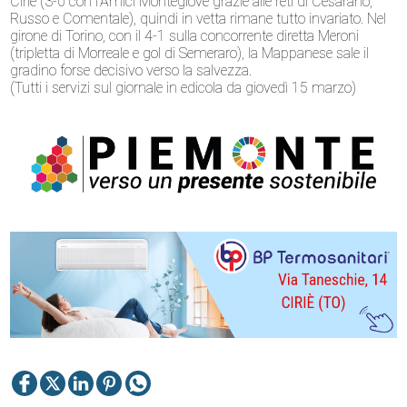
Ciriè (3-0 con l’Amici Montegiove grazie alle reti di Cesarano,
Russo e Comentale), quindi in vetta rimane tutto invariato. Nel
girone di Torino, con il 4-1 sulla concorrente diretta Meroni
(tripletta di Morreale e gol di Semeraro), la Mappanese sale il
gradino forse decisivo verso la salvezza.
(Tutti i servizi sul giornale in edicola da giovedì 15 marzo)