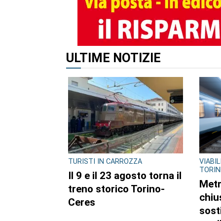
ALTRI ARTICOLI DI QUES
CONSIGLIO REGIONALE
CONSI
Marcinelle, il presidente
Ambi
Nicco: “Onorare gli
pubb
italiani caduti sul lavoro
dell’