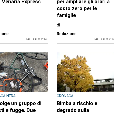
imana in Consiglio
fiori giganti”
onale
di
zione CRP
Redazione CRP
31 LUGLIO 2026
31 LUGLIO 20
LITÀ E TRASPORTI NEL
BANDO REGIONALE PER IL 2026-
ESE
2027