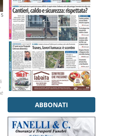
15
li
o
hé
ABBONATI