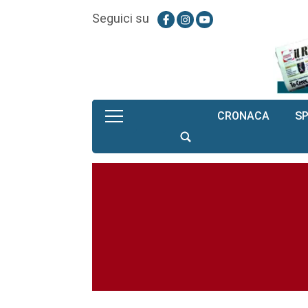
Seguici su
CRONACA
S