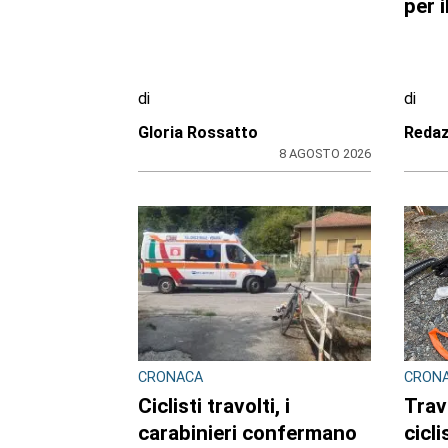
in ogni parte del mondo”
sett
regi
di
di
Redazione CRP
Reda
7 AGOSTO 2026
ULTIME NOTIZIE
TURISTI IN CARROZZA
VIABI
TORIN
Il 9 e il 23 agosto torna il