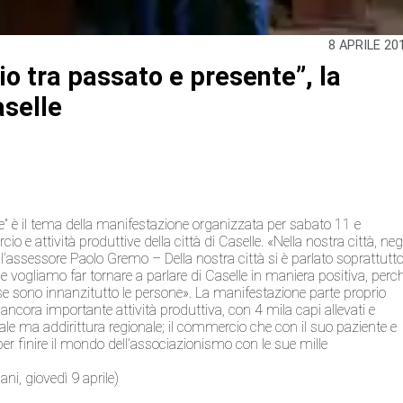
8 APRILE 20
o tra passato e presente”, la
selle
e” è il tema della manifestazione organizzata per sabato 11 e
e attività produttive della città di Caselle. «Nella nostra città, neg
 l’assessore Paolo Gremo – Della nostra città si è parlato soprattutt
 vogliamo far tornare a parlare di Caselle in maniera positiva, perc
sorse sono innanzitutto le persone». La manifestazione parte proprio
egio ancora importante attività produttiva, con 4 mila capi allevati e
ale ma addirittura regionale; il commercio che con il suo paziente e
e per finire il mondo dell’associazionismo con le sue mille
ani, giovedì 9 aprile)