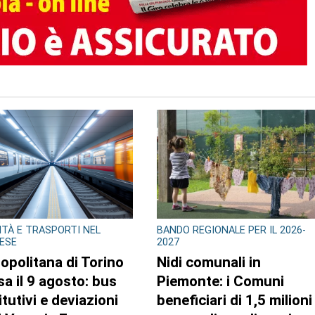
TO AUTORE
GLIO REGIONALE
CONSIGLIO REGIONALE
ente e conti
A Palazzo Lascaris la
lici al centro
mostra “Romano
attività questa
Gazzera. Nel regno dei