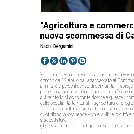
“Agricoltura e commerci
nuova scommessa di Ca
Nadia Bergamini
“Agricoltura e commercio tra passato e present
domenica 12 aprile dall’assessorato al Commercio 
anni, si è è perso il senso di comunità – spiega
per le cose negative. Con questa manifestazione
sul territorio ci sono tante risorse e queste ri
dalle peculiarità territoriali: l’agricoltura di pr
aziende d’eccellenza su scala non solo provinci
quotidiano lavoro rende viva e vivibile la città 
sfaccettature.
(Il servizio completo nel giornale in edicola dom