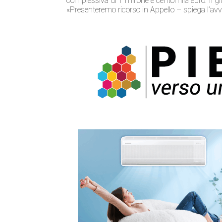
complessiva di 1 milione e centomila euro. Il giu
«Presenteremo ricorso in Appello – spiega l’avv