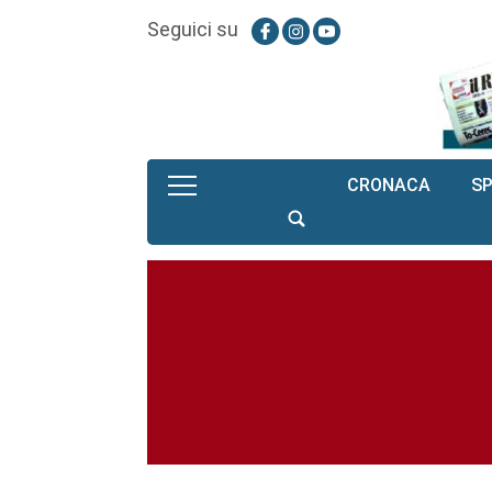
Seguici su
CRONACA
S