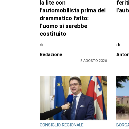
la lite con
feri
l’automobilista prima del
l’au
drammatico fatto:
l’uomo si sarebbe
costituito
di
di
Redazione
Anton
8 AGOSTO 2026
CONSIGLIO REGIONALE
BORGA