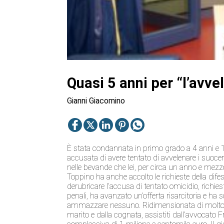
Quasi 5 anni per “l’avve
Gianni Giacomino
È stata condannata in primo grado a 4 anni e 10
accusata di avere tentato di avvelenare i suoceri
nelle bevande che lei, per circa un anno e mezzo
Toppino ha anche accolto le richieste della dif
derubricare l’accusa di tentato omicidio, richies
penali, ha avanzato un’offerta risarcitoria e ha 
ammazzare nessuno. Ridimensionata di molto anc
marito e dalla cognata, assistiti dall’avvocato