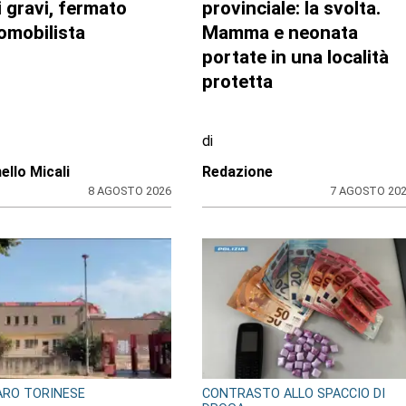
ti gravi, fermato
provinciale: la svolta.
tomobilista
Mamma e neonata
portate in una località
protetta
di
ello Micali
Redazione
8 AGOSTO 2026
7 AGOSTO 20
RO TORINESE
CONTRASTO ALLO SPACCIO DI