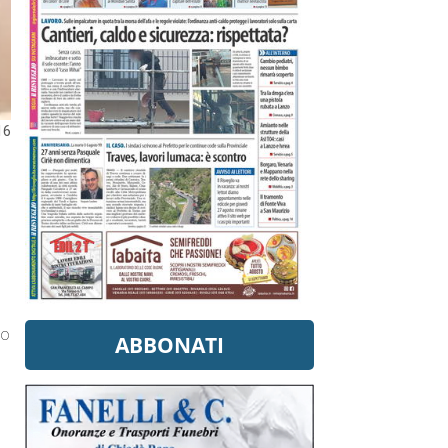
16
do
ABBONATI