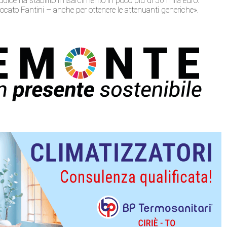
dice ha stabilito il risarcimento in poco più di 50 mila euro.
ocato Fantini – anche per ottenere le attenuanti generiche».