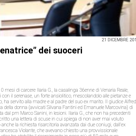
21 DICEMBRE 20
lenatrice” dei suoceri
 mesi di carcere Ilaria G., la casalinga 36enne di Venaria Reale,
 con il serenase, un forte ansiolitico, mescolandolo alle pietanze e
, ha servito alla madre e al padre del suo ex marito. Il giudice Alfre
esa della donna (avvicati Silvana Fantini ed Emanuele Marcovina) di
ta dal pm Marco Sanini, in lesioni. Ilaria G., che non ha precedenti
scritto una lettera di scuse in cui spiega di non aver mai voluto
he la richiesta risarcitoria avanzata dai due coniugi, dall’ex
 Francesca Violante, che avevano chiesto una provvissionale