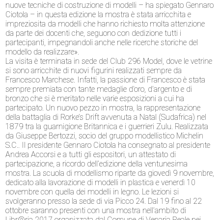
nuove tecniche di costruzione di modelli – ha spiegato Gennaro
Ciotola – in questa edizione la mostra è stata arricchita e
impreziosita da modelli che hanno richiesto molta attenzione
da parte dei docenti che, seguono con dedizione tutti i
partecipanti, impegnandoli anche nelle ricerche storiche del
modello da realizzare».
La visita è terminata in sede del Club 296 Model, dove le vetrine
si sono arricchite di nuovi figurini realizzati sempre da
Francesco Marchese. Infatti, la passione di Francesco è stata
sempre premiata con tante medaglie d’oro, d’argento e di
bronzo che si è meritato nelle varie esposizioni a cui ha
partecipato. Un nuovo pezzo in mostra, la rappresentazione
della battaglia di Rorke’s Drift avvenuta a Natal (Sudafrica) nel
1879 tra la guarnigione Britannica e i guerrieri Zulu. Realizzata
da Giuseppe Bertozzi, socio del gruppo modellistico Michelin
S.C.. Il presidente Gennaro Ciotola ha consegnato al presidente
Andrea Accorsi e a tutti gli espositori, un attestato di
partecipazione, a ricordo dell’edizione della ventunesima
mostra. La scuola di modellismo riparte da giovedì 9 novembre,
dedicato alla lavorazione di modelli in plastica e venerdì 10
novembre con quella dei modelli in legno. Le lezioni si
svolgeranno presso la sede di via Picco 24. Dal 19 fino al 22
ottobre saranno presenti con una mostra nell’ambito di
Libr@ria 2017 organizzata dal Comune di Venaria Reale nei