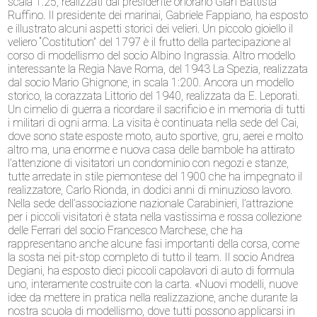
scala 1:25, realizzati dal presidente onorario Gian Battista
Ruffino. Il presidente dei marinai, Gabriele Fappiano, ha esposto
e illustrato alcuni aspetti storici dei velieri. Un piccolo gioiello il
veliero “Costitution” del 1797 è il frutto della partecipazione al
corso di modellismo del socio Albino Ingrassia. Altro modello
interessante la Regia Nave Roma, del 1943 La Spezia, realizzata
dal socio Mario Ghignone, in scala 1:200. Ancora un modello
storico, la corazzata Littorio del 1940, realizzata da E. Leporati.
Un cimelio di guerra a ricordare il sacrificio e in memoria di tutti
i militari di ogni arma. La visita è continuata nella sede del Cai,
dove sono state esposte moto, auto sportive, gru, aerei e molto
altro ma, una enorme e nuova casa delle bambole ha attirato
l’attenzione di visitatori un condominio con negozi e stanze,
tutte arredate in stile piemontese del 1900 che ha impegnato il
realizzatore, Carlo Rionda, in dodici anni di minuzioso lavoro.
Nella sede dell’associazione nazionale Carabinieri, l’attrazione
per i piccoli visitatori è stata nella vastissima e rossa collezione
delle Ferrari del socio Francesco Marchese, che ha
rappresentano anche alcune fasi importanti della corsa, come
la sosta nei pit-stop completo di tutto il team. Il socio Andrea
Degiani, ha esposto dieci piccoli capolavori di auto di formula
uno, interamente costruite con la carta. «Nuovi modelli, nuove
idee da mettere in pratica nella realizzazione, anche durante la
nostra scuola di modellismo, dove tutti possono applicarsi in