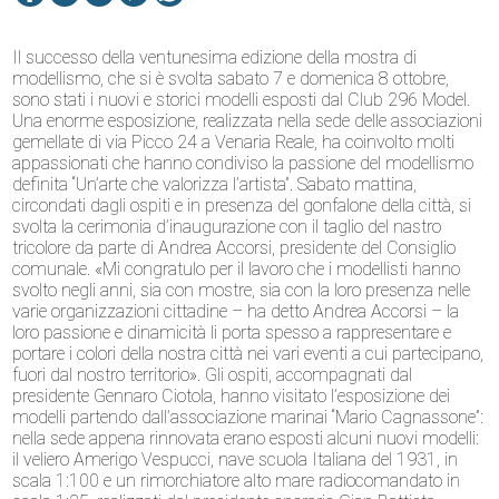
Il successo della ventunesima edizione della mostra di
modellismo, che si è svolta sabato 7 e domenica 8 ottobre,
sono stati i nuovi e storici modelli esposti dal Club 296 Model.
Una enorme esposizione, realizzata nella sede delle associazioni
gemellate di via Picco 24 a Venaria Reale, ha coinvolto molti
appassionati che hanno condiviso la passione del modellismo
definita “Un’arte che valorizza l’artista”. Sabato mattina,
circondati dagli ospiti e in presenza del gonfalone della città, si
svolta la cerimonia d’inaugurazione con il taglio del nastro
tricolore da parte di Andrea Accorsi, presidente del Consiglio
comunale. «Mi congratulo per il lavoro che i modellisti hanno
svolto negli anni, sia con mostre, sia con la loro presenza nelle
varie organizzazioni cittadine – ha detto Andrea Accorsi – la
loro passione e dinamicità li porta spesso a rappresentare e
portare i colori della nostra città nei vari eventi a cui partecipano,
fuori dal nostro territorio». Gli ospiti, accompagnati dal
presidente Gennaro Ciotola, hanno visitato l’esposizione dei
modelli partendo dall’associazione marinai “Mario Cagnassone”:
nella sede appena rinnovata erano esposti alcuni nuovi modelli:
il veliero Amerigo Vespucci, nave scuola Italiana del 1931, in
scala 1:100 e un rimorchiatore alto mare radiocomandato in