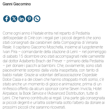
Gianni Giacomino
Come ogni anno il Natale entra nel reparto di Pediatria
dell’ospedale di Ciriè con i regali per i piccoli degenti che sono
stati consegnati dai carabinieri della Compagnia di Venaria
Reale. Il capitano Giacomo Moschella, insieme al luogotenente
Ivan Pira – comandante della stazione di Leinì – nel pomeriggio
di sabato 15 dicembre ono stati accompagnati nelle camerette
dal dottor Adalberto Brach del Prever – primario della Pediatria
– per donare i pacchi ai bambini. Che, ovviamente, sono stati
piacevolmente sorpresi dalla visita inaspettata, con tanto di
babbi natale. Grazie ai volontari dell’associazione Ospedale
Dolce Casa e a dei clown che hanno strappato molti sorrisi, c’è
stato anche un momento di gioco e animazione, prima di un
rinfresco offerto da alcuni sponsor come Seven Invicta, Hotel
Airpalace, la Book Service e l’Advanced Distribution, tutte di
Leinì. Che hanno contribuito ai regali. Una parte già consegnata
ai piccoli degenti e un’altra sistemata sotto l’albero da donare ai
prossimi piccoli che saranno ricoverati.