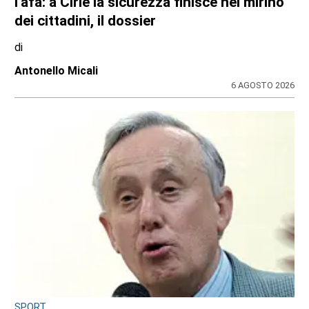
INCHIESTA E SEGNALAZIONI DAL TERRITORIO
Sulle impalcature senza casco e sotto
l’afa: a Ciriè la sicurezza finisce nel mirino
dei cittadini, il dossier
di
Antonello Micali
6 AGOSTO 2026