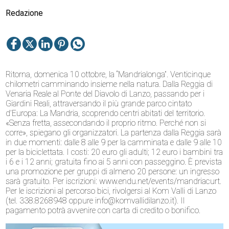
Redazione
Ritorna, domenica 10 ottobre, la “Mandrialonga”. Venticinque
chilometri camminando insieme nella natura. Dalla Reggia di
Venaria Reale al Ponte del Diavolo di Lanzo, passando per i
Giardini Reali, attraversando il più grande parco cintato
d’Europa: La Mandria, scoprendo centri abitati del territorio.
«Senza fretta, assecondando il proprio ritmo. Perché non si
corre», spiegano gli organizzatori. La partenza dalla Reggia sarà
in due momenti: dalle 8 alle 9 per la camminata e dalle 9 alle 10
per la biciclettata. I costi: 20 euro gli adulti; 12 euro i bambini tra
i 6 e i 12 anni; gratuita fino ai 5 anni con passeggino. È prevista
una promozione per gruppi di almeno 20 persone: un ingresso
sarà gratuito. Per iscrizioni: www.endu.net/events/mandriacurt.
Per le iscrizioni al percorso bici, rivolgersi al Kom Valli di Lanzo
(tel. 338.8268948 oppure info@komvallidilanzo.it). Il
pagamento potrà avvenire con carta di credito o bonifico.