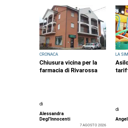
Redazione
Redaz
7 AGOSTO 2026
ULTIME NOTIZIE
CONSIGLIO REGIONALE
BORGA
Marcinelle, il presidente
Casa
Nicco: “Onorare gli
ritar
italiani caduti sul lavoro
lavor
in ogni parte del mondo”
mess
Com