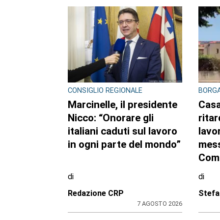
ALTRI ARTICOLI DI QUES
CRONACA
CONTR
DROG
Bimba a rischio e
Scag
degrado sulla
cont
provinciale: la svolta.
di e
Mamma e neonata
arre
portate in una località
20en
protetta
crac
di
di