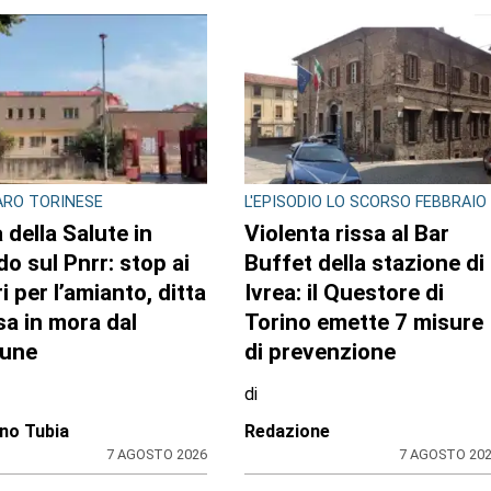
TO AUTORE
ASTO ALLO SPACCIO DI
MAXI SEQUESTRO DI
A
STUPEFACENTE
lia il monopattino
Nelle camere da letto u
ro la volante e finge
market della droga: 33
ssere minorenne:
chili di hashish sotto il
stato pusher
letto e nel frigo.
ne con 30 dosi di
Arrestato 24enne
k
di