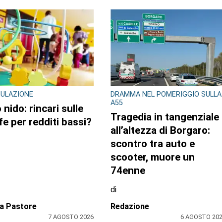
ione
Redazione
7 AGOSTO 2026
7 AGOSTO 20
RO TORINESE
L'EPISODIO LO SCORSO FEBBRAIO
 della Salute in
Violenta rissa al Bar
do sul Pnrr: stop ai
Buffet della stazione di
i per l’amianto, ditta
Ivrea: il Questore di
a in mora dal
Torino emette 7 misure
une
di prevenzione