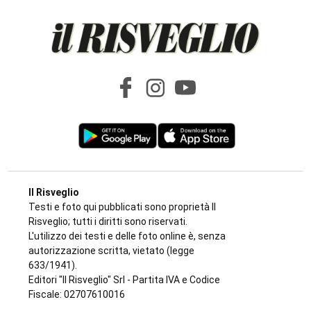
di
Redazione
7 AGOSTO 2026
CRONACA
Chiusura vicina per la farmacia di