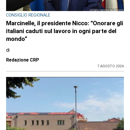
CRONACA
Bimba a rischio e degrado sulla provinciale:
la svolta. Mamma e neonata portate in una
località protetta
di
Redazione
7 AGOSTO 2026