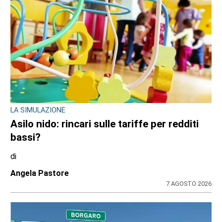
BORGARO TORINESE
Casa della Salute in ritardo sul Pnrr: stop ai
lavori per l’amianto, ditta messa in mora
dal Comune
di