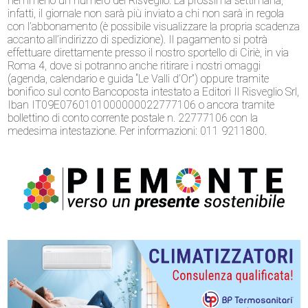
nemmeno un numero del Risveglio. La prossima settimana,
infatti, il giornale non sarà più inviato a chi non sarà in regola
con l’abbonamento (è possibile visualizzare la propria scadenza
accanto all’indirizzo di spedizione). Il pagamento si potrà
effettuare direttamente presso il nostro sportello di Ciriè, in via
Roma 4, dove si potranno anche ritirare i nostri omaggi
(agenda, calendario e guida “Le Valli d’Or”) oppure tramite
bonifico sul conto Bancoposta intestato a Editori Il Risveglio Srl,
Iban IT09E0760101000000022777106 o ancora tramite
bollettino di conto corrente postale n. 22777106 con la
medesima intestazione. Per informazioni: 011 9211800.