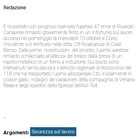
Redazione
È ricoverato con prognosi riservata l’operaio 47 enne di Rivarolo
Canavese rimasto gravemente ferito in un infortunio sul lavoro
occorso nel pomeriggio di mercoledì 15 ottobre a Corio:
l’incidente si è ferificato nella ditta Cft Ricalcatura di Case
Benso. Dalle prime ricostruzioni del sinistro, l’uomo sarebbe
rimasto schiacciato all’altezza del torace dalla presa di un
nastro metallico di un forno a induzione. Sul posto sono
intervenuti l’ambulanza e il servizio regionale di elisoccorso del
118 che ha trasportato l’uomo all’ospedale Cto, inizialmente in
codice giallo. Indagini dei carabinieri della compagnia di Venaria
Reale e degli ispettori dello Spresal dell’Asl To4.
–
Sicurezza sul lavoro
Argomenti