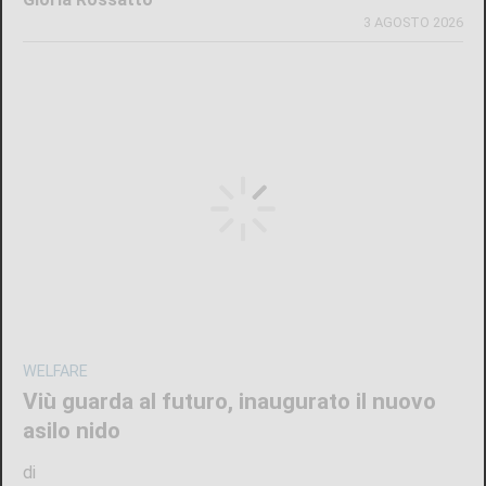
3 AGOSTO 2026
WELFARE
Viù guarda al futuro, inaugurato il nuovo
asilo nido
di