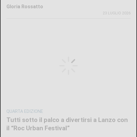
Gloria Rossatto
23 LUGLIO 2026
QUARTA EDIZIONE
Tutti sotto il palco a divertirsi a Lanzo con
il “Roc Urban Festival”