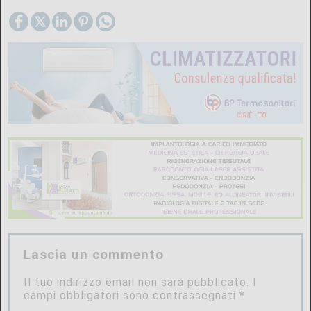
Lascia un commento
Il tuo indirizzo email non sarà pubblicato.
I
campi obbligatori sono contrassegnati
*