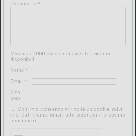
Commento
*
Massimo
1000
numero di caratteri ancora
disponibili
Nome
*
Email
*
Sito
web
Do il mio consenso affinché un cookie salvi i
miei dati (nome, email, sito web) per il prossimo
commento.