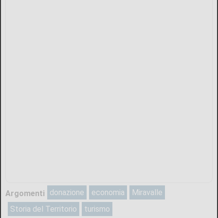
donazione
economia
Miravalle
Argomenti
Storia del Territorio
turismo