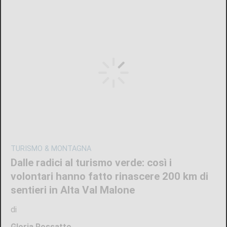
TURISMO & MONTAGNA
Dalle radici al turismo verde: così i
volontari hanno fatto rinascere 200 km di
sentieri in Alta Val Malone
di
Gloria Rossatto