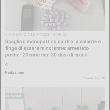
CONTRASTO ALLO SPACCIO DI DROGA
Scaglia il monopattino contro la volante e
finge di essere minorenne: arrestato
pusher 20enne con 30 dosi di crack
di
Redazione
7 AGOSTO 2026