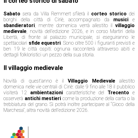
Il corteo storico di sabato
Sabato
sera da Villa Remmert sfilerà il
corteo storico
dei
borghi della città di
Ciriè
, accompagnato da
musici
e
sbandieratori
, mentre domenica verrà allestito il
villaggio
medievale
, novità dell’edizione 2026, e in corso Martiri della
Libertà, di fronte al palazzo municipale, si eseguiranno le
spettacolari
sfide equestri
. Sono oltre 500 i figuranti previsti e
ben 19 le città ospiti: ognuna racconterà attraverso abiti e
dettagli folkloristici un pezzo della sua storia.
Il villaggio medievale
Novità di quest’anno è il
Villaggio Medievale
allestito
domenica nelle vie centrali di Ciriè: dalle 9 fino alle 18 il pubblico
visiterà 12
ambientazioni
caratteristiche del
Trecento
e
osserverà
antichi mestieri
come la produzione della carta o la
trebbiatura del grano. Si potrà inoltre partecipare al “Gioco della
Marchesa”, altra novità dell’edizione 2026.