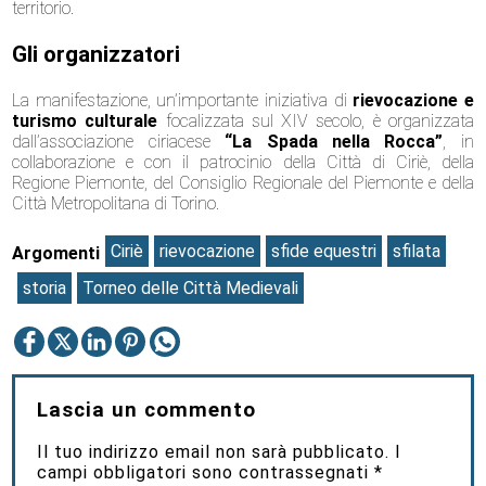
territorio.
Gli organizzatori
La manifestazione, un’importante iniziativa di
rievocazione e
turismo culturale
focalizzata sul XIV secolo, è organizzata
dall’associazione ciriacese
“La Spada nella Rocca”
, in
collaborazione e con il patrocinio della Città di Ciriè, della
Regione Piemonte, del Consiglio Regionale del Piemonte e della
Città Metropolitana di Torino.
Ciriè
rievocazione
sfide equestri
sfilata
Argomenti
storia
Torneo delle Città Medievali
Lascia un commento
Il tuo indirizzo email non sarà pubblicato.
I
campi obbligatori sono contrassegnati
*