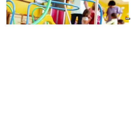
LA SIMULAZIONE
Asilo nido: rincari sulle tariffe per redditi
bassi?
di
Angela Pastore
7 AGOSTO 2026